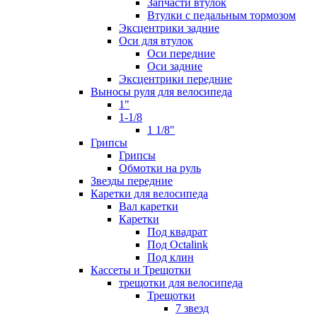
Запчасти втулок
Втулки с педальным тормозом
Эксцентрики задние
Оси для втулок
Оси передние
Оси задние
Эксцентрики передние
Выносы руля для велосипеда
1"
1-1/8
1 1/8"
Грипсы
Грипсы
Обмотки на руль
Звезды передние
Каретки для велосипеда
Вал каретки
Каретки
Под квадрат
Под Octalink
Под клин
Кассеты и Трещотки
трещотки для велосипеда
Трещотки
7 звезд