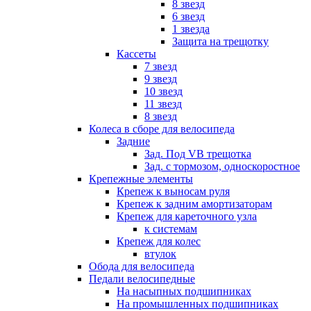
8 звезд
6 звезд
1 звезда
Защита на трещотку
Кассеты
7 звезд
9 звезд
10 звезд
11 звезд
8 звезд
Колеса в сборе для велосипеда
Задние
Зад. Под VB трещотка
Зад. с тормозом, односкоростное
Крепежные элементы
Крепеж к выносам руля
Крепеж к задним амортизаторам
Крепеж для кареточного узла
к системам
Крепеж для колес
втулок
Обода для велосипеда
Педали велосипедные
На насыпных подшипниках
На промышленных подшипниках