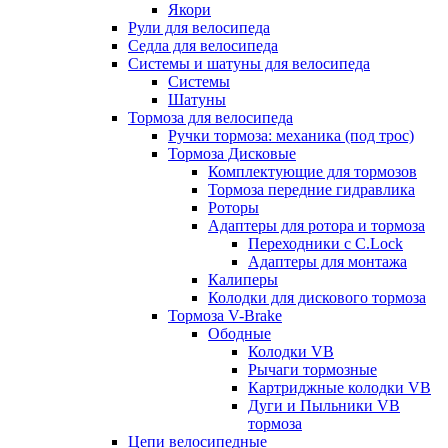
Якори
Рули для велосипеда
Седла для велосипеда
Системы и шатуны для велосипеда
Системы
Шатуны
Тормоза для велосипеда
Ручки тормоза: механика (под трос)
Тормоза Дисковые
Комплектующие для тормозов
Тормоза передние гидравлика
Роторы
Адаптеры для ротора и тормоза
Переходники с C.Lock
Адаптеры для монтажа
Калиперы
Колодки для дискового тормоза
Тормоза V-Brake
Ободные
Колодки VB
Рычаги тормозные
Картриджные колодки VB
Дуги и Пыльники VB
тормоза
Цепи велосипедные