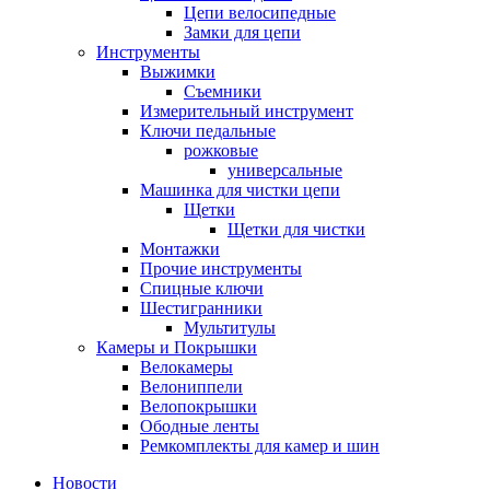
Цепи велосипедные
Замки для цепи
Инструменты
Выжимки
Съемники
Измерительный инструмент
Ключи педальные
рожковые
универсальные
Машинка для чистки цепи
Щетки
Щетки для чистки
Монтажки
Прочие инструменты
Спицные ключи
Шестигранники
Мультитулы
Камеры и Покрышки
Велокамеры
Велониппели
Велопокрышки
Ободные ленты
Ремкомплекты для камер и шин
Новости