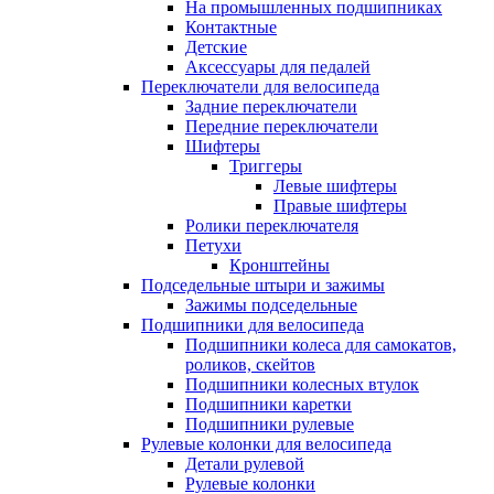
На промышленных подшипниках
Контактные
Детские
Аксессуары для педалей
Переключатели для велосипеда
Задние переключатели
Передние переключатели
Шифтеры
Триггеры
Левые шифтеры
Правые шифтеры
Ролики переключателя
Петухи
Кронштейны
Подседельные штыри и зажимы
Зажимы подседельные
Подшипники для велосипеда
Подшипники колеса для самокатов,
роликов, скейтов
Подшипники колесных втулок
Подшипники каретки
Подшипники рулевые
Рулевые колонки для велосипеда
Детали рулевой
Рулевые колонки