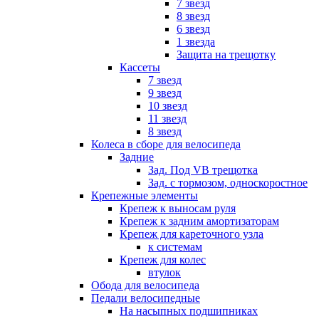
7 звезд
8 звезд
6 звезд
1 звезда
Защита на трещотку
Кассеты
7 звезд
9 звезд
10 звезд
11 звезд
8 звезд
Колеса в сборе для велосипеда
Задние
Зад. Под VB трещотка
Зад. с тормозом, односкоростное
Крепежные элементы
Крепеж к выносам руля
Крепеж к задним амортизаторам
Крепеж для кареточного узла
к системам
Крепеж для колес
втулок
Обода для велосипеда
Педали велосипедные
На насыпных подшипниках