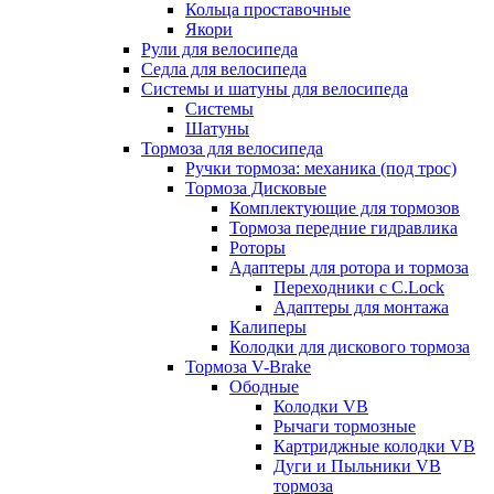
Кольца проставочные
Якори
Рули для велосипеда
Седла для велосипеда
Системы и шатуны для велосипеда
Системы
Шатуны
Тормоза для велосипеда
Ручки тормоза: механика (под трос)
Тормоза Дисковые
Комплектующие для тормозов
Тормоза передние гидравлика
Роторы
Адаптеры для ротора и тормоза
Переходники с C.Lock
Адаптеры для монтажа
Калиперы
Колодки для дискового тормоза
Тормоза V-Brake
Ободные
Колодки VB
Рычаги тормозные
Картриджные колодки VB
Дуги и Пыльники VB
тормоза