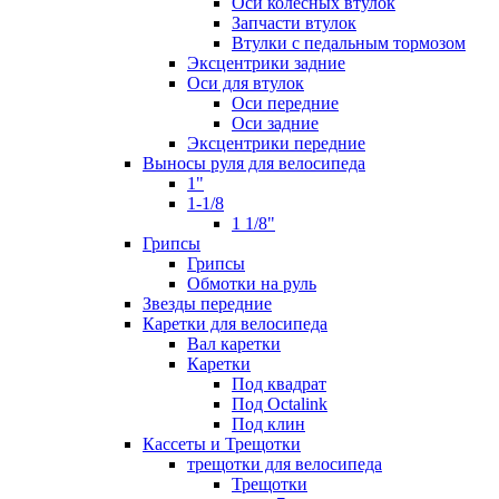
Оси колесных втулок
Запчасти втулок
Втулки с педальным тормозом
Эксцентрики задние
Оси для втулок
Оси передние
Оси задние
Эксцентрики передние
Выносы руля для велосипеда
1"
1-1/8
1 1/8"
Грипсы
Грипсы
Обмотки на руль
Звезды передние
Каретки для велосипеда
Вал каретки
Каретки
Под квадрат
Под Octalink
Под клин
Кассеты и Трещотки
трещотки для велосипеда
Трещотки