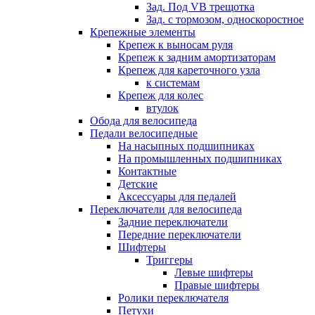
Зад. Под VB трещотка
Зад. с тормозом, односкоростное
Крепежные элементы
Крепеж к выносам руля
Крепеж к задним амортизаторам
Крепеж для кареточного узла
к системам
Крепеж для колес
втулок
Обода для велосипеда
Педали велосипедные
На насыпных подшипниках
На промышленных подшипниках
Контактные
Детские
Аксессуары для педалей
Переключатели для велосипеда
Задние переключатели
Передние переключатели
Шифтеры
Триггеры
Левые шифтеры
Правые шифтеры
Ролики переключателя
Петухи