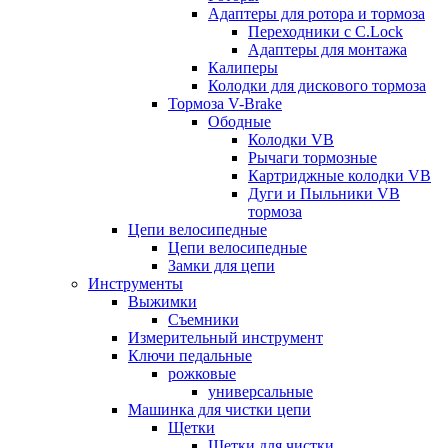
Адаптеры для ротора и тормоза
Переходники с C.Lock
Адаптеры для монтажа
Калиперы
Колодки для дискового тормоза
Тормоза V-Brake
Ободные
Колодки VB
Рычаги тормозные
Картриджные колодки VB
Дуги и Пыльники VB
тормоза
Цепи велосипедные
Цепи велосипедные
Замки для цепи
Инструменты
Выжимки
Съемники
Измерительный инструмент
Ключи педальные
рожковые
универсальные
Машинка для чистки цепи
Щетки
Щетки для чистки