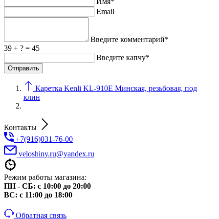
Имя*
Email
Введите комментарий*
39 + ? = 45
Введите капчу*
Каретка Kenli KL-910Е Минская, резьбовая, под
клин
Контакты
+7(916)031-76-00
veloshiny.ru@yandex.ru
Режим работы магазина:
ПН - СБ: с 10:00 до 20:00
ВС: с 11:00 до 18:00
Обратная связь