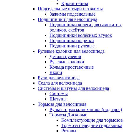
Кронштейны
Подседельные штыри и зажимы
Зажимы подседельные
Подшипники для велосипеда
Подшипники колеса для самокатов,
роликов, скейтов
Подшипники колесных втулок
Подшипники каретки
Подшипники рулевые
Рулевые колонки для велосипеда
Детали рулевой
Рулевые колонки
Кольца проставочные
Якори
Рули для велосипеда
Седла для велосипеда
Системы и шатуны для велосипеда
Системы
Шатуны
Тормоза для велосипеда
Ручки тормоза: механика (под трос)
Тормоза Дисковые
Комплектующие для тормозов
Тормоза передние гидравлика
Роторы