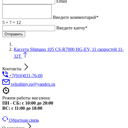
Email
Введите комментарий*
5 + ? = 12
Введите капчу*
Кассета Shimano 105 CS-R7000 HG-EV, 11 скоростей 11-
32T
Контакты
+7(916)031-76-00
veloshiny.ru@yandex.ru
Режим работы магазина:
ПН - СБ: с 10:00 до 20:00
ВС: с 11:00 до 18:00
Обратная связь