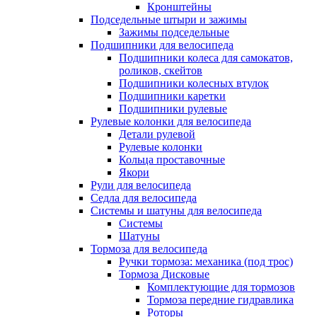
Кронштейны
Подседельные штыри и зажимы
Зажимы подседельные
Подшипники для велосипеда
Подшипники колеса для самокатов,
роликов, скейтов
Подшипники колесных втулок
Подшипники каретки
Подшипники рулевые
Рулевые колонки для велосипеда
Детали рулевой
Рулевые колонки
Кольца проставочные
Якори
Рули для велосипеда
Седла для велосипеда
Системы и шатуны для велосипеда
Системы
Шатуны
Тормоза для велосипеда
Ручки тормоза: механика (под трос)
Тормоза Дисковые
Комплектующие для тормозов
Тормоза передние гидравлика
Роторы