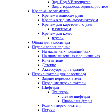
Зад. Под VB трещотка
Зад. с тормозом, односкоростное
Крепежные элементы
Крепеж к выносам руля
Крепеж к задним амортизаторам
Крепеж для кареточного узла
к системам
Крепеж для колес
втулок
Обода для велосипеда
Педали велосипедные
На насыпных подшипниках
На промышленных подшипниках
Контактные
Детские
Аксессуары для педалей
Переключатели для велосипеда
Задние переключатели
Передние переключатели
Шифтеры
Триггеры
Левые шифтеры
Правые шифтеры
Ролики переключателя
Петухи