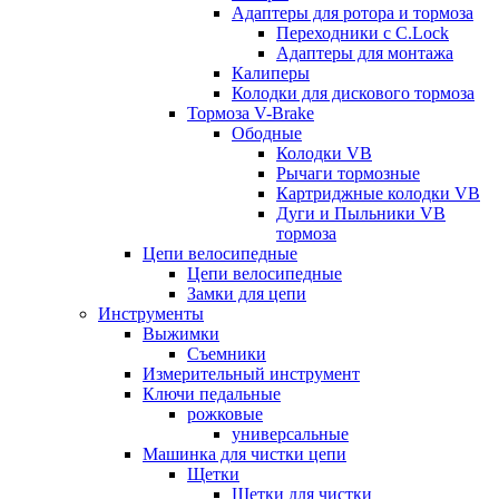
Адаптеры для ротора и тормоза
Переходники с C.Lock
Адаптеры для монтажа
Калиперы
Колодки для дискового тормоза
Тормоза V-Brake
Ободные
Колодки VB
Рычаги тормозные
Картриджные колодки VB
Дуги и Пыльники VB
тормоза
Цепи велосипедные
Цепи велосипедные
Замки для цепи
Инструменты
Выжимки
Съемники
Измерительный инструмент
Ключи педальные
рожковые
универсальные
Машинка для чистки цепи
Щетки
Щетки для чистки