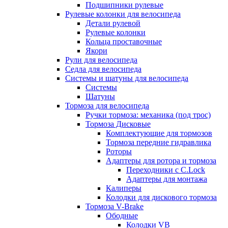
Подшипники рулевые
Рулевые колонки для велосипеда
Детали рулевой
Рулевые колонки
Кольца проставочные
Якори
Рули для велосипеда
Седла для велосипеда
Системы и шатуны для велосипеда
Системы
Шатуны
Тормоза для велосипеда
Ручки тормоза: механика (под трос)
Тормоза Дисковые
Комплектующие для тормозов
Тормоза передние гидравлика
Роторы
Адаптеры для ротора и тормоза
Переходники с C.Lock
Адаптеры для монтажа
Калиперы
Колодки для дискового тормоза
Тормоза V-Brake
Ободные
Колодки VB