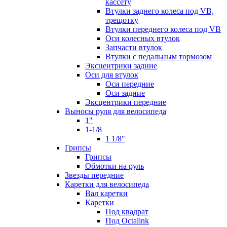
кассету
Втулки заднего колеса под VB,
трещотку
Втулки переднего колеса под VB
Оси колесных втулок
Запчасти втулок
Втулки с педальным тормозом
Эксцентрики задние
Оси для втулок
Оси передние
Оси задние
Эксцентрики передние
Выносы руля для велосипеда
1"
1-1/8
1 1/8"
Грипсы
Грипсы
Обмотки на руль
Звезды передние
Каретки для велосипеда
Вал каретки
Каретки
Под квадрат
Под Octalink