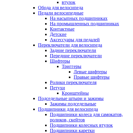
втулок
Обода для велосипеда
Педали велосипедные
На насыпных подшипниках
На промышленных подшипниках
Контактные
Детские
Аксессуары для педалей
Переключатели для велосипеда
Задние переключатели
Передние переключатели
Шифтеры
Триггеры
Левые шифтеры
Правые шифтеры
Ролики переключателя
Петухи
Кронштейны
Подседельные штыри и зажимы
Зажимы подседельные
Подшипники для велосипеда
Подшипники колеса для самокатов,
роликов, скейтов
Подшипники колесных втулок
Подшипники каретки