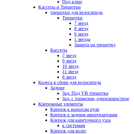
Под клин
Кассеты и Трещотки
трещотки для велосипеда
Трещотки
7 звезд
8 звезд
6 звезд
1 звезда
Защита на трещотку
Кассеты
7 звезд
9 звезд
10 звезд
11 звезд
8 звезд
Колеса в сборе для велосипеда
Задние
Зад. Под VB трещотка
Зад. с тормозом, односкоростное
Крепежные элементы
Крепеж к выносам руля
Крепеж к задним амортизаторам
Крепеж для кареточного узла
к системам
Крепеж для колес