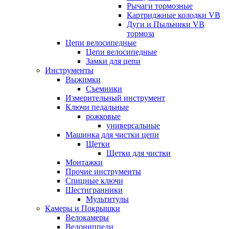
Рычаги тормозные
Картриджные колодки VB
Дуги и Пыльники VB
тормоза
Цепи велосипедные
Цепи велосипедные
Замки для цепи
Инструменты
Выжимки
Съемники
Измерительный инструмент
Ключи педальные
рожковые
универсальные
Машинка для чистки цепи
Щетки
Щетки для чистки
Монтажки
Прочие инструменты
Спицные ключи
Шестигранники
Мультитулы
Камеры и Покрышки
Велокамеры
Велониппели