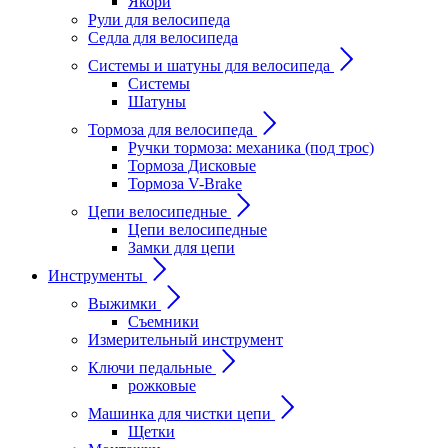
Якори
Рули для велосипеда
Седла для велосипеда
Системы и шатуны для велосипеда
Системы
Шатуны
Тормоза для велосипеда
Ручки тормоза: механика (под трос)
Тормоза Дисковые
Тормоза V-Brake
Цепи велосипедные
Цепи велосипедные
Замки для цепи
Инструменты
Выжимки
Съемники
Измерительный инструмент
Ключи педальные
рожковые
Машинка для чистки цепи
Щетки