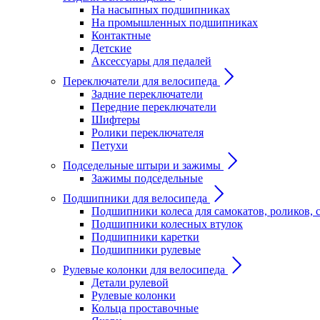
На насыпных подшипниках
На промышленных подшипниках
Контактные
Детские
Аксессуары для педалей
Переключатели для велосипеда
Задние переключатели
Передние переключатели
Шифтеры
Ролики переключателя
Петухи
Подседельные штыри и зажимы
Зажимы подседельные
Подшипники для велосипеда
Подшипники колеса для самокатов, роликов, 
Подшипники колесных втулок
Подшипники каретки
Подшипники рулевые
Рулевые колонки для велосипеда
Детали рулевой
Рулевые колонки
Кольца проставочные