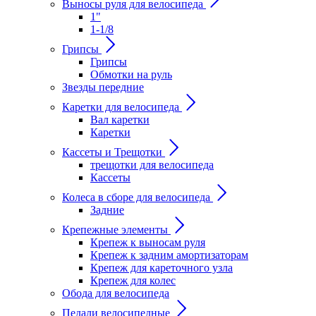
Выносы руля для велосипеда
1"
1-1/8
Грипсы
Грипсы
Обмотки на руль
Звезды передние
Каретки для велосипеда
Вал каретки
Каретки
Кассеты и Трещотки
трещотки для велосипеда
Кассеты
Колеса в сборе для велосипеда
Задние
Крепежные элементы
Крепеж к выносам руля
Крепеж к задним амортизаторам
Крепеж для кареточного узла
Крепеж для колес
Обода для велосипеда
Педали велосипедные