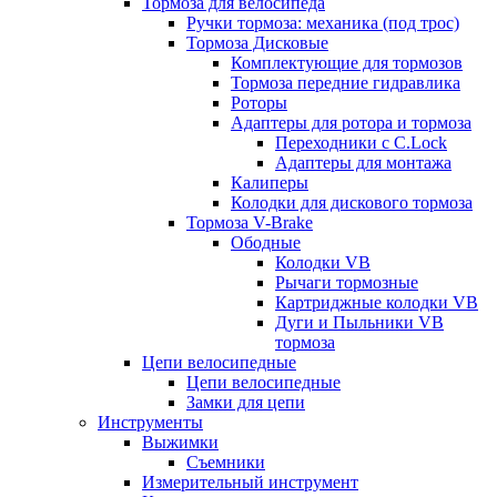
Тормоза для велосипеда
Ручки тормоза: механика (под трос)
Тормоза Дисковые
Комплектующие для тормозов
Тормоза передние гидравлика
Роторы
Адаптеры для ротора и тормоза
Переходники с C.Lock
Адаптеры для монтажа
Калиперы
Колодки для дискового тормоза
Тормоза V-Brake
Ободные
Колодки VB
Рычаги тормозные
Картриджные колодки VB
Дуги и Пыльники VB
тормоза
Цепи велосипедные
Цепи велосипедные
Замки для цепи
Инструменты
Выжимки
Съемники
Измерительный инструмент