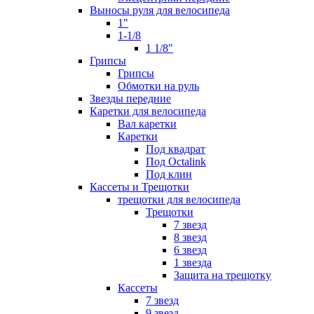
Выносы руля для велосипеда
1"
1-1/8
1 1/8"
Грипсы
Грипсы
Обмотки на руль
Звезды передние
Каретки для велосипеда
Вал каретки
Каретки
Под квадрат
Под Octalink
Под клин
Кассеты и Трещотки
трещотки для велосипеда
Трещотки
7 звезд
8 звезд
6 звезд
1 звезда
Защита на трещотку
Кассеты
7 звезд
9 звезд