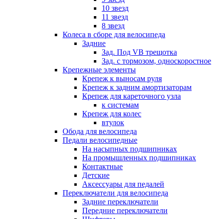
10 звезд
11 звезд
8 звезд
Колеса в сборе для велосипеда
Задние
Зад. Под VB трещотка
Зад. с тормозом, односкоростное
Крепежные элементы
Крепеж к выносам руля
Крепеж к задним амортизаторам
Крепеж для кареточного узла
к системам
Крепеж для колес
втулок
Обода для велосипеда
Педали велосипедные
На насыпных подшипниках
На промышленных подшипниках
Контактные
Детские
Аксессуары для педалей
Переключатели для велосипеда
Задние переключатели
Передние переключатели