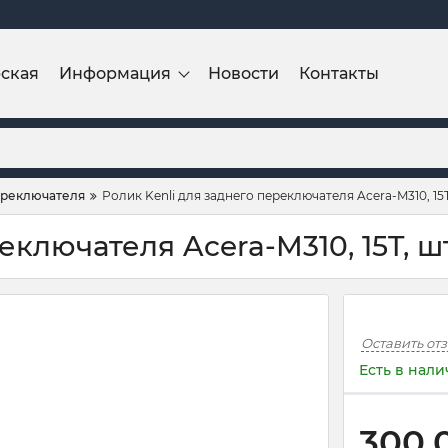
ская
Информация
Новости
Контакты
ереключателя
Ролик Kenli для заднего переключателя Acera-M310, 15T
еключателя Acera-M310, 15T, шт
Оставить от
Есть в нал
300,