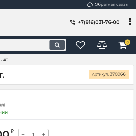
Обратная связь
+7(916)031-76-00
0
, шт.
.
370066
Артикул:
зыв
ичии
00
₽
−
+