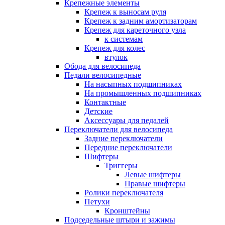
Крепежные элементы
Крепеж к выносам руля
Крепеж к задним амортизаторам
Крепеж для кареточного узла
к системам
Крепеж для колес
втулок
Обода для велосипеда
Педали велосипедные
На насыпных подшипниках
На промышленных подшипниках
Контактные
Детские
Аксессуары для педалей
Переключатели для велосипеда
Задние переключатели
Передние переключатели
Шифтеры
Триггеры
Левые шифтеры
Правые шифтеры
Ролики переключателя
Петухи
Кронштейны
Подседельные штыри и зажимы