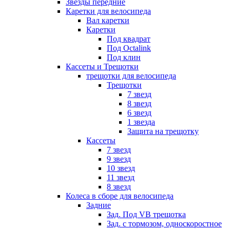
Звезды передние
Каретки для велосипеда
Вал каретки
Каретки
Под квадрат
Под Octalink
Под клин
Кассеты и Трещотки
трещотки для велосипеда
Трещотки
7 звезд
8 звезд
6 звезд
1 звезда
Защита на трещотку
Кассеты
7 звезд
9 звезд
10 звезд
11 звезд
8 звезд
Колеса в сборе для велосипеда
Задние
Зад. Под VB трещотка
Зад. с тормозом, односкоростное