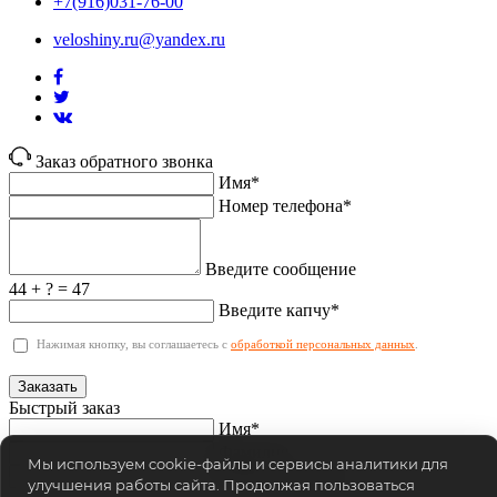
+7(916)031-76-00
veloshiny.ru@yandex.ru
Заказ обратного звонка
Имя*
Номер телефона*
Введите сообщение
44 + ? = 47
Введите капчу*
Нажимая кнопку, вы соглашаетесь с
обработкой персональных данных
.
Заказать
Быстрый заказ
Имя*
Фамилия
Мы используем cookie-файлы и сервисы аналитики для
Номер телефона*
улучшения работы сайта. Продолжая пользоваться