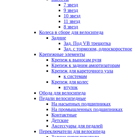
7 звезд
9 звезд
10 звезд
11 звезд
8 звезд
Колеса в сборе для велосипеда
Задние
Зад. Под VB трещотка
Зад. с тормозом, односкоростное
Крепежные элементы
Крепеж к выносам руля
Крепеж к задним амортизаторам
Крепеж для кареточного узла
к системам
Крепеж для колес
втулок
Обода для велосипеда
Педали велосипедные
На насыпных подшипниках
На промышленных подшипниках
Контактные
Детские
Аксессуары для педалей
Переключатели для велосипеда
Задние переключатели