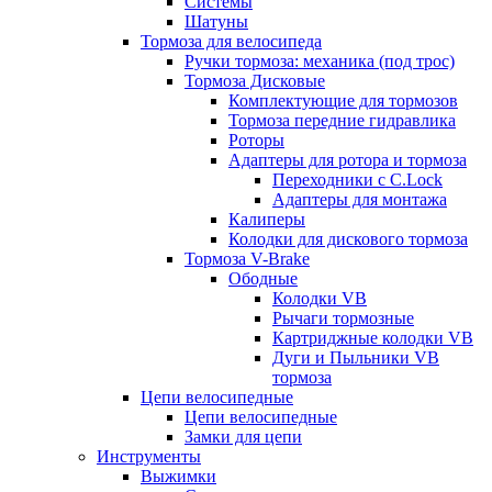
Системы
Шатуны
Тормоза для велосипеда
Ручки тормоза: механика (под трос)
Тормоза Дисковые
Комплектующие для тормозов
Тормоза передние гидравлика
Роторы
Адаптеры для ротора и тормоза
Переходники с C.Lock
Адаптеры для монтажа
Калиперы
Колодки для дискового тормоза
Тормоза V-Brake
Ободные
Колодки VB
Рычаги тормозные
Картриджные колодки VB
Дуги и Пыльники VB
тормоза
Цепи велосипедные
Цепи велосипедные
Замки для цепи
Инструменты
Выжимки