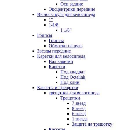
Оси задние
Эксцентрики передние
Выносы руля для велосипеда
1"
1-1/8
1 1/8"
Грипсы
Грипсы
Обмотки на руль
Звезды передние
Каретки для велосипеда
Вал каретки
Каретки
Под квадрат
Под Octalink
Под клин
Кассеты и Трещотки
трещотки для велосипеда
Трещотки
7 звезд
8 звезд
6 звезд
1 звезда
Защита на трещотку
Кассеты