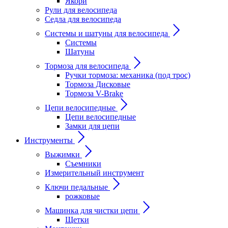
Якори
Рули для велосипеда
Седла для велосипеда
Системы и шатуны для велосипеда
Системы
Шатуны
Тормоза для велосипеда
Ручки тормоза: механика (под трос)
Тормоза Дисковые
Тормоза V-Brake
Цепи велосипедные
Цепи велосипедные
Замки для цепи
Инструменты
Выжимки
Съемники
Измерительный инструмент
Ключи педальные
рожковые
Машинка для чистки цепи
Щетки