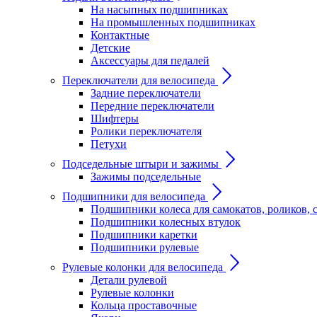
На насыпных подшипниках
На промышленных подшипниках
Контактные
Детские
Аксессуары для педалей
Переключатели для велосипеда
Задние переключатели
Передние переключатели
Шифтеры
Ролики переключателя
Петухи
Подседельные штыри и зажимы
Зажимы подседельные
Подшипники для велосипеда
Подшипники колеса для самокатов, роликов, 
Подшипники колесных втулок
Подшипники каретки
Подшипники рулевые
Рулевые колонки для велосипеда
Детали рулевой
Рулевые колонки
Кольца проставочные