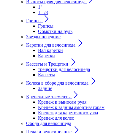
Выносы руля для велосипеда
1"
1-1/8
Грипсы
Грипсы
Обмотки на руль
Звезды передние
Каретки для велосипеда
Вал каретки
Каретки
Кассеты и Трещотки
трещотки для велосипеда
Кассеты
Колеса в сборе для велосипеда
Задние
Крепежные элементы
Крепеж к выносам руля
Крепеж к задним амортизаторам
Крепеж для кареточного узла
Крепеж для колес
Обода для велосипеда
Педали велосипедные