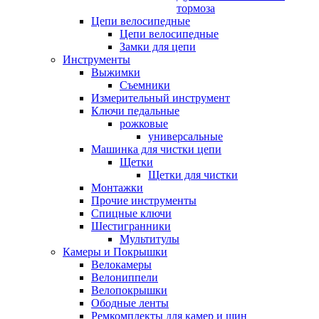
тормоза
Цепи велосипедные
Цепи велосипедные
Замки для цепи
Инструменты
Выжимки
Съемники
Измерительный инструмент
Ключи педальные
рожковые
универсальные
Машинка для чистки цепи
Щетки
Щетки для чистки
Монтажки
Прочие инструменты
Спицные ключи
Шестигранники
Мультитулы
Камеры и Покрышки
Велокамеры
Велониппели
Велопокрышки
Ободные ленты
Ремкомплекты для камер и шин