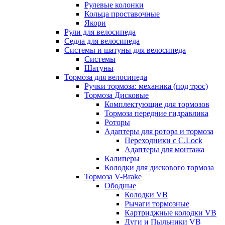
Рулевые колонки
Кольца проставочные
Якори
Рули для велосипеда
Седла для велосипеда
Системы и шатуны для велосипеда
Системы
Шатуны
Тормоза для велосипеда
Ручки тормоза: механика (под трос)
Тормоза Дисковые
Комплектующие для тормозов
Тормоза передние гидравлика
Роторы
Адаптеры для ротора и тормоза
Переходники с C.Lock
Адаптеры для монтажа
Калиперы
Колодки для дискового тормоза
Тормоза V-Brake
Ободные
Колодки VB
Рычаги тормозные
Картриджные колодки VB
Дуги и Пыльники VB