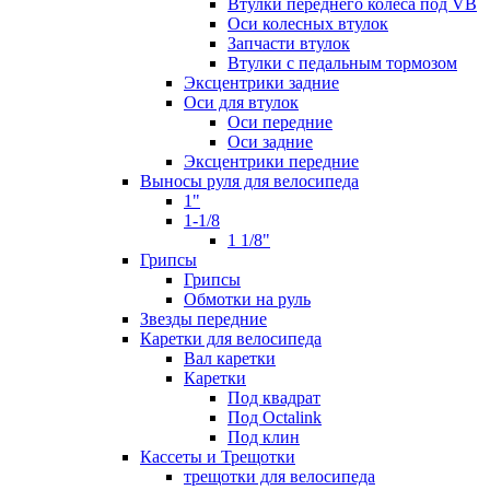
Втулки переднего колеса под VB
Оси колесных втулок
Запчасти втулок
Втулки с педальным тормозом
Эксцентрики задние
Оси для втулок
Оси передние
Оси задние
Эксцентрики передние
Выносы руля для велосипеда
1"
1-1/8
1 1/8"
Грипсы
Грипсы
Обмотки на руль
Звезды передние
Каретки для велосипеда
Вал каретки
Каретки
Под квадрат
Под Octalink
Под клин
Кассеты и Трещотки
трещотки для велосипеда