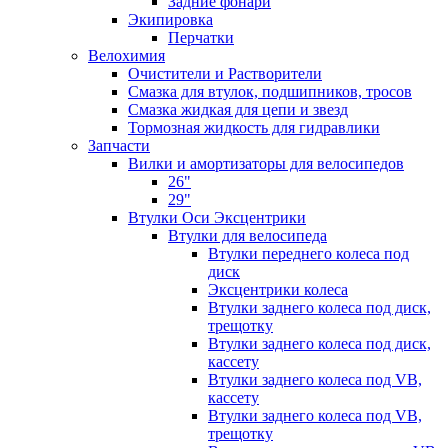
Задние фонари
Экипировка
Перчатки
Велохимия
Очистители и Растворители
Смазка для втулок, подшипников, тросов
Смазка жидкая для цепи и звезд
Тормозная жидкость для гидравлики
Запчасти
Вилки и амортизаторы для велосипедов
26"
29"
Втулки Оси Эксцентрики
Втулки для велосипеда
Втулки переднего колеса под
диск
Эксцентрики колеса
Втулки заднего колеса под диск,
трещотку
Втулки заднего колеса под диск,
кассету
Втулки заднего колеса под VB,
кассету
Втулки заднего колеса под VB,
трещотку