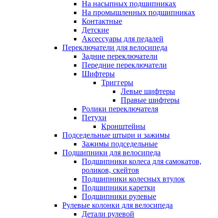
На насыпных подшипниках
На промышленных подшипниках
Контактные
Детские
Аксессуары для педалей
Переключатели для велосипеда
Задние переключатели
Передние переключатели
Шифтеры
Триггеры
Левые шифтеры
Правые шифтеры
Ролики переключателя
Петухи
Кронштейны
Подседельные штыри и зажимы
Зажимы подседельные
Подшипники для велосипеда
Подшипники колеса для самокатов,
роликов, скейтов
Подшипники колесных втулок
Подшипники каретки
Подшипники рулевые
Рулевые колонки для велосипеда
Детали рулевой