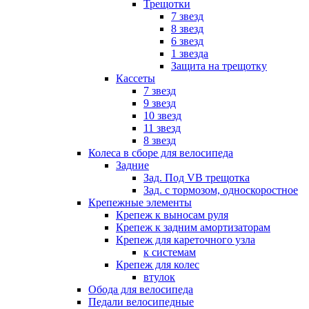
Трещотки
7 звезд
8 звезд
6 звезд
1 звезда
Защита на трещотку
Кассеты
7 звезд
9 звезд
10 звезд
11 звезд
8 звезд
Колеса в сборе для велосипеда
Задние
Зад. Под VB трещотка
Зад. с тормозом, односкоростное
Крепежные элементы
Крепеж к выносам руля
Крепеж к задним амортизаторам
Крепеж для кареточного узла
к системам
Крепеж для колес
втулок
Обода для велосипеда
Педали велосипедные