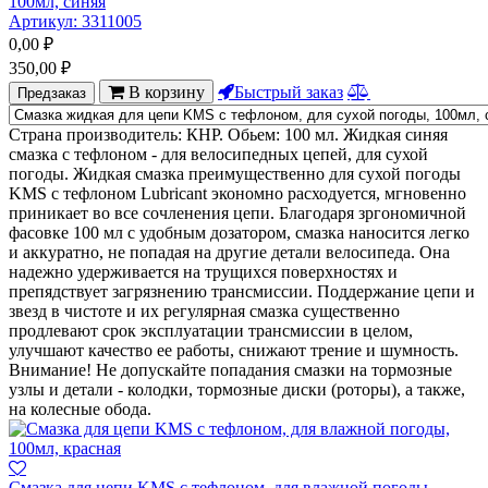
100мл, синяя
Артикул:
3311005
0,00
₽
350,00
₽
В корзину
Быстрый заказ
Предзаказ
Страна производитель: КНР. Обьем: 100 мл. Жидкая синяя
смазка с тефлоном - для велосипедных цепей, для сухой
погоды. Жидкая смазка преимущественно для сухой погоды
KMS с тефлоном Lubricant экономно расходуется, мгновенно
приникает во все сочленения цепи. Благодаря зргономичной
фасовке 100 мл с удобным дозатором, смазка наносится легко
и аккуратно, не попадая на другие детали велосипеда. Она
надежно удерживается на трущихся поверхностях и
препядствует загрязнению трансмиссии. Поддержание цепи и
звезд в чистоте и их регулярная смазка существенно
продлевают срок эксплуатации трансмиссии в целом,
улучшают качество ее работы, снижают трение и шумность.
Внимание! Не допускайте попадания смазки на тормозные
узлы и детали - колодки, тормозные диски (роторы), а также,
на колесные обода.
Смазка для цепи KMS с тефлоном, для влажной погоды,