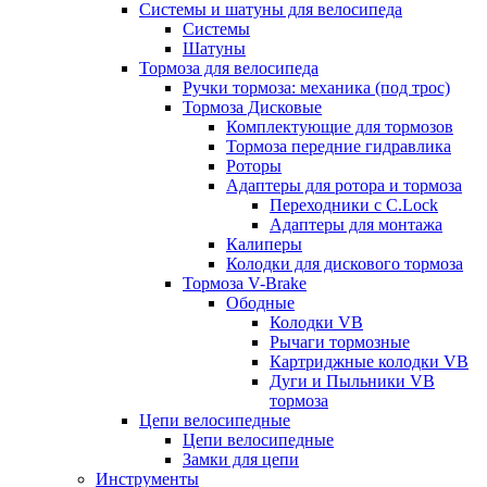
Системы и шатуны для велосипеда
Системы
Шатуны
Тормоза для велосипеда
Ручки тормоза: механика (под трос)
Тормоза Дисковые
Комплектующие для тормозов
Тормоза передние гидравлика
Роторы
Адаптеры для ротора и тормоза
Переходники с C.Lock
Адаптеры для монтажа
Калиперы
Колодки для дискового тормоза
Тормоза V-Brake
Ободные
Колодки VB
Рычаги тормозные
Картриджные колодки VB
Дуги и Пыльники VB
тормоза
Цепи велосипедные
Цепи велосипедные
Замки для цепи
Инструменты