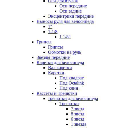
Оси для втулок
Оси передние
Оси задние
Эксцентрики передние
Выносы руля для велосипеда
1"
1-1/8
1 1/8"
Грипсы
Грипсы
Обмотки на руль
Звезды передние
Каретки для велосипеда
Вал каретки
Каретки
Под квадрат
Под Octalink
Под клин
Кассеты и Трещотки
трещотки для велосипеда
Трещотки
7 звезд
8 звезд
6 звезд
1 звезда