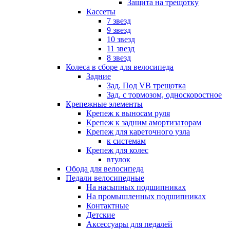
Защита на трещотку
Кассеты
7 звезд
9 звезд
10 звезд
11 звезд
8 звезд
Колеса в сборе для велосипеда
Задние
Зад. Под VB трещотка
Зад. с тормозом, односкоростное
Крепежные элементы
Крепеж к выносам руля
Крепеж к задним амортизаторам
Крепеж для кареточного узла
к системам
Крепеж для колес
втулок
Обода для велосипеда
Педали велосипедные
На насыпных подшипниках
На промышленных подшипниках
Контактные
Детские
Аксессуары для педалей