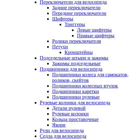
Переключатели для велосипеда
Задние переключатели
Передние переключатели
Шифтеры
Триггеры
Левые шифтеры
Правые шифтеры
Ролики переключателя
Петухи
Кронштейны
Подседельные штыри и зажимы
Зажимы подседельные
Подшипники для велосипеда
Подшипники колеса для самокатов,
роликов, скейтов
Подшипники колесных втулок
Подшипники каретки
Подшипники рулевые
Рулевые колонки для велосипеда
Детали рулевой
Рулевые колонки
Кольца проставочные
Якори
Рули для велосипеда
Седла для велосипеда