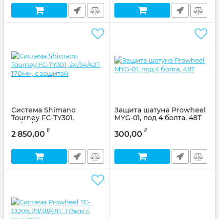
Система Shimano
Защита шатуна Prowheel
Tourney FC-TY301,
MYG-01, под 4 болта, 48T
24/34/42Т, 170мм, с
Артикул:
200015
₽
₽
защитой
2 850,00
300,00
Артикул:
AFCTY301C244CL