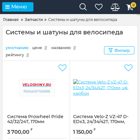
0
Меню
Главная
Запчасти
Системы и шатуны для велосипеда
Системы и шатуны для велосипеда
умолчанию
цене
названию
Фильтр
рейтингу
VELOSHINY.RU
фото в подготовке
Система Prowheel Pride
Система Velo-Z VZ-47 D-
42/32/24Т, 170мм
EDx3, 24/34/42Т, 170мм,
цв. карбон
₽
₽
3 700,00
1 150,00
Артикул:
2602-47