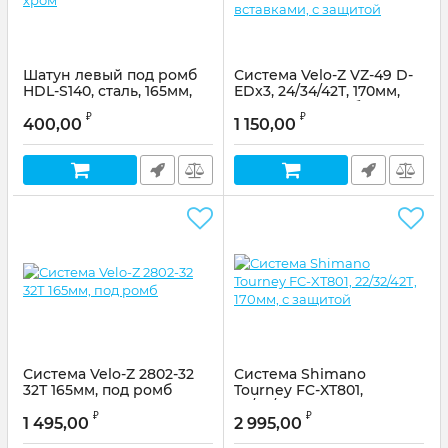
Шатун левый под ромб
Система Velo-Z VZ-49 D-
HDL-S140, сталь, 165мм,
EDx3, 24/34/42Т, 170мм,
цв. хром
сталь,черный с белыми
₽
₽
вставками, с защитой
400,00
1 150,00
Артикул:
580250
Артикул:
2502-49
Система Velo-Z 2802-32
Система Shimano
32Т 165мм, под ромб
Tourney FC-XT801,
22/32/42Т, 170мм, с
Артикул:
2802-32
₽
₽
защитой
1 495,00
2 995,00
Артикул:
XT-801C222CL