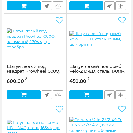
Шатун левый под
Шатун левый под ромб
квадрат Prowheel C00Q,
Velo-Z D-ED, сталь, 170мм,
алюминий, 170мм, цв.
цв. черный
₽
₽
серебро
600,00
450,00
Артикул:
2647-5
Артикул:
580080