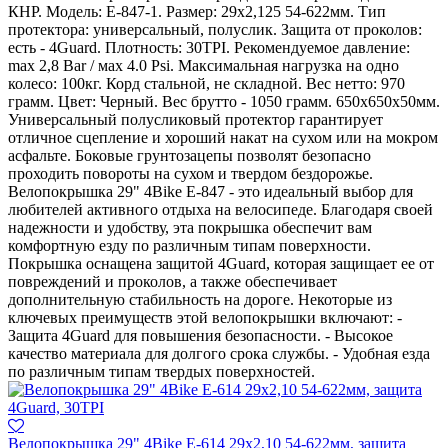
КНР. Модель: Е-847-1. Размер: 29х2,125 54-622мм. Тип
протектора: универсальный, полуслик. Защита от проколов:
есть - 4Guard. Плотность: 30TPI. Рекомендуемое давление:
max 2,8 Bar / мах 4.0 Psi. Максимальная нагрузка на одно
колесо: 100кг. Корд стальной, не складной. Вес нетто: 970
грамм. Цвет: Черный. Вес брутто - 1050 грамм. 650х650х50мм.
Универсальный полусликовый протектор гарантирует
отличное сцепление и хороший накат на сухом или на мокром
асфальте. Боковые грунтозацепы позволят безопасно
проходить повороты на сухом и твердом бездорожье.
Велопокрышка 29" 4Bike E-847 - это идеальный выбор для
любителей активного отдыха на велосипеде. Благодаря своей
надежности и удобству, эта покрышка обеспечит вам
комфортную езду по различным типам поверхности.
Покрышка оснащена защитой 4Guard, которая защищает ее от
повреждений и проколов, а также обеспечивает
дополнительную стабильность на дороге. Некоторые из
ключевых преимуществ этой велопокрышки включают: -
Защита 4Guard для повышения безопасности. - Высокое
качество материала для долгого срока службы. - Удобная езда
по различным типам твердых поверхностей.
Велопокрышка 29" 4Bike E-614 29х2,10 54-622мм, защита