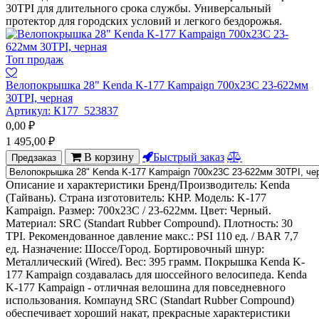
30TPI для длительного срока службы. Универсальный
протектор для городских условий и легкого бездорожья.
Топ продаж
Велопокрышка 28" Kenda K-177 Kampaign 700х23С 23-622мм
30TPI, черная
Артикул:
К177_523837
0,00
₽
1 495,00
₽
В корзину
Быстрый заказ
Предзаказ
Описание и характеристики Бренд/Производитель: Kenda
(Тайвань). Страна изготовитель: КНР. Модель: K-177
Kampaign. Размер: 700x23C / 23-622мм. Цвет: Черный.
Материал: SRC (Standart Rubber Compound). Плотность: 30
TPI. Рекомендованное давление макс.: PSI 110 ед. / BAR 7,7
ед. Назначение: Шоссе/Город. Бортировочный шнур:
Металлический (Wired). Вес: 395 грамм. Покрышка Kenda K-
177 Kampaign создавалась для шоссейного велосипеда. Kenda
K-177 Kampaign - отличная велошина для повседневного
использования. Компаунд SRC (Standart Rubber Compound)
обеспечивает хороший накат, прекрасные характеристики