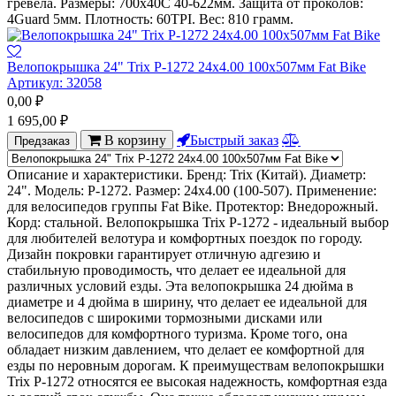
гревела. Размеры: 700х40С 40-622мм. Защита от проколов:
4Guard 5мм. Плотность: 60TPI. Вес: 810 грамм.
Велопокрышка 24" Trix P-1272 24x4.00 100х507мм Fat Bike
Артикул:
32058
0,00
₽
1 695,00
₽
В корзину
Быстрый заказ
Предзаказ
Описание и характеристики. Бренд: Trix (Китай). Диаметр:
24". Модель: P-1272. Размер: 24x4.00 (100-507). Применение:
для велосипедов группы Fat Bike. Протектор: Внедорожный.
Корд: стальной. Велопокрышка Trix P-1272 - идеальный выбор
для любителей велотура и комфортных поездок по городу.
Дизайн покровки гарантирует отличную адгезию и
стабильную проводимость, что делает ее идеальной для
различных условий езды. Эта велопокрышка 24 дюйма в
диаметре и 4 дюйма в ширину, что делает ее идеальной для
велосипедов с широкими тормозными дисками или
велосипедов для комфортного туризма. Кроме того, она
обладает низким давлением, что делает ее комфортной для
езды по неровным дорогам. К преимуществам велопокрышки
Trix P-1272 относятся ее высокая надежность, комфортная езда