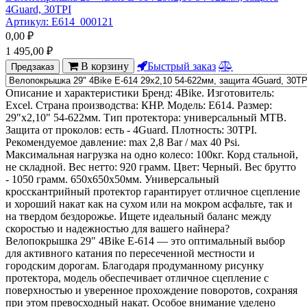
4Guard, 30TPI
Артикул:
Е614_000121
0,00
₽
1 495,00
₽
В корзину
Быстрый заказ
Предзаказ
Описание и характеристики Бренд: 4Bike. Изготовитель:
Excel. Страна производства: КНР. Модель: Е614. Размер:
29"х2,10" 54-622мм. Тип протектора: универсальный МТВ.
Защита от проколов: есть - 4Guard. Плотность: 30TPI.
Рекомендуемое давление: max 2,8 Bar / мах 40 Psi.
Максимальная нагрузка на одно колесо: 100кг. Корд стальной,
не складной. Вес нетто: 920 грамм. Цвет: Черный. Вес брутто
- 1050 грамм. 650х650х50мм. Универсальный
кросскантрийный протектор гарантирует отличное сцепление
и хороший накат как на сухом или на мокром асфальте, так и
на твердом бездорожье. Ищете идеальный баланс между
скоростью и надежностью для вашего найнера?
Велопокрышка 29" 4Bike E-614 — это оптимальный выбор
для активного катания по пересеченной местности и
городским дорогам. Благодаря продуманному рисунку
протектора, модель обеспечивает отличное сцепление с
поверхностью и уверенное прохождение поворотов, сохраняя
при этом превосходный накат. Особое внимание уделено