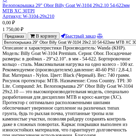
Велопокрышка 29" Obor Billy Goat W-3104 29x2.10 54-622мм
MTB XC 30TPI
Артикул:
W-3104-29x210
0,00
₽
1 750,00
₽
В корзину
Быстрый заказ
Предзаказ
Описание и характеристики Производитель: Wanda (КНР).
Модель: Billy Goat W-3104 Premium. Серия: Obor. Посадочные
размеры: в дюймах - 29"x2.10". в мм - 54-622. Бортировочное
кольцо - сталь. Максимальная нагрузка на одно колесо - 100 кг.
Рекомендуемое (производителем) давление: 40-60 PSI / 2,8-4,1
Bar. Материал - Nylon. Цвет: Black (Черный). Вес: 740 грамм.
Рисунок протектора: MTB. Назначение: Cross Country. TPI: 30
Lite. Compaund: Jet. Велопокрышка 29" Obor Billy Goat W-3104
29x2.10 — это высокопроизводительная модель, специально
разработанная для дисциплин MTB и кросс-кантри (XC).
Протектор с оптимально расположенными шипами
обеспечивает уверенное сцепление на различных типах
грунта, будь то рыхлая почва, утоптанные тропы или
каменистые участки, позволяя райдеру сохранять контроль
даже в сложных поворотах. Каркас покрышки выполнен из
износостойких материалов, что гарантирует долговечность
при интенсивном использовании. Благодаря