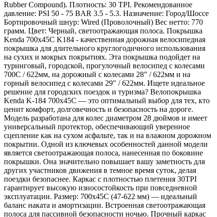
Rubber Compound). Плотность: 30 TPI. Рекомендованное
давление: PSI 50 - 75 BAR 3.5 - 5.3. Назначение: Город/Шоссе
Бортировочный шнур: Wired (Проволочный) Вес нетто: 770
грамм. Цвет: Черный, светоотражающая полоса. Покрышка
Kenda 700x45C K184 - качественная дорожная велосипедная
покрышка для длительного круглогодичного использования
на сухих и мокрых покрытиях. Эта покрышка подойдет на
туринговый, городской, прогулочный велосипед с колесами
700С / 622мм, на дорожный с колесами 28" / 622мм и на
горный велосипед с колесами 29" / 622мм. Ищете идеальное
решение для городских поездок и туризма? Велопокрышка
Kenda K-184 700х45С — это оптимальный выбор для тех, кто
ценит комфорт, долговечность и безопасность на дороге.
Модель разработана для колес диаметром 28 дюймов и имеет
универсальный протектор, обеспечивающий уверенное
сцепление как на сухом асфальте, так и на влажном дорожном
покрытии. Одной из ключевых особенностей данной модели
является светоотражающая полоса, нанесенная по боковине
покрышки. Она значительно повышает вашу заметность для
других участников движения в темное время суток, делая
поездки безопаснее. Каркас с плотностью плетения 30TPI
гарантирует высокую износостойкость при повседневной
эксплуатации. Размер: 700х45С (47-622 мм) — идеальный
баланс наката и амортизации. Встроенная светоотражающая
полоса для пассивной безопасности ночью. Прочный каркас