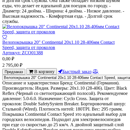
и долгий срок службы. Она также обладает низким шумом
езды, что делает ее идеальной для поездок по городу. -
Диаметр: 24 дюйма. - Ширина: 4 дюйма. - Низкое давление. -
Высокая надежность. - Комфортная езда. - Долгий срок
службы.
Велопокрышка 20" Continental 20x1.10 28-406мм Contact
Speed, защита от проколов
Артикул:
ZCO01388
0,00
₽
2 795,00
₽
В корзину
Быстрый заказ
Предзаказ
Описание и характеристики Бренд: Continental (Германия).
Производитель: Индия. Размеры: 20x1.10 (28-406). Цвет: Black
Reflex (Черный со светоотражающей полосой). Рекомендуемое
давление: 5.0-6.0. Назначение: Cyclo Cross. Защита от
проколов: Double SafetySystem Breaker. Бортировочный шнур:
Стальной (Wired). Плотность нитей: 180TPI. Вес: 295 грамм.
Покрышка Continental Contact Speed это идеальный выбор для
городских велосипедов. Подходит для электровелосипедов
при езде со скоростью до 25 км/ч. А двойной защитный слой
Double SafetySystem Breaker делает покрышку чрезвычайно