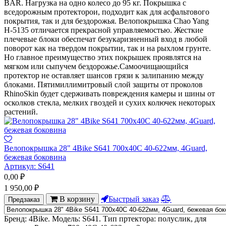
BAR. Нагрузка на одно колесо до 95 кг. Покрышка с
вседорожным протекторои, подходит как для асфальтового
покрытия, так и для бездорожья. Велопокрышка Chao Yang
Н-5135 отличается прекрасной управляемостью. Жесткие
плечевые блоки обеспечат безукаризненный вход в любой
поворот как на твердом покрытии, так и на рыхлом грунте.
Но главное преимущество этих покрышек проявлятся на
мягком или сыпучем бездорожье.Самоочищающийся
протектор не оставляет шансов грязи к залипанию между
блоками. Пятимиллимитровый слой защиты от проколов
RhinoSkin будет сдерживать повреждения камеры и шины от
осколков стекла, мелких гвоздей и сухих колючек некоторых
растений.
Велопокрышка 28" 4Bike S641 700х40С 40-622мм, 4Guard,
бежевая боковина
Артикул:
S641
0,00
₽
1 950,00
₽
В корзину
Быстрый заказ
Предзаказ
Бренд: 4Bike. Модель: S641. Тип пртектора: полуслик, для