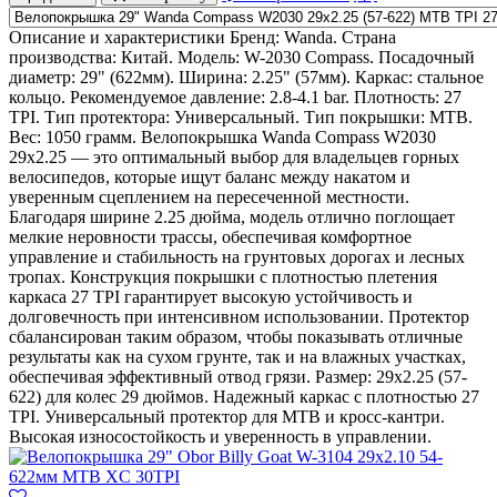
Описание и характеристики Бренд: Wanda. Страна
производства: Китай. Модель: W-2030 Compass. Посадочный
диаметр: 29" (622мм). Ширина: 2.25" (57мм). Каркас: стальное
кольцо. Рекомендуемое давление: 2.8-4.1 bar. Плотность: 27
TPI. Тип протектора: Универсальный. Тип покрышки: MTB.
Вес: 1050 грамм. Велопокрышка Wanda Compass W2030
29х2.25 — это оптимальный выбор для владельцев горных
велосипедов, которые ищут баланс между накатом и
уверенным сцеплением на пересеченной местности.
Благодаря ширине 2.25 дюйма, модель отлично поглощает
мелкие неровности трассы, обеспечивая комфортное
управление и стабильность на грунтовых дорогах и лесных
тропах. Конструкция покрышки с плотностью плетения
каркаса 27 TPI гарантирует высокую устойчивость и
долговечность при интенсивном использовании. Протектор
сбалансирован таким образом, чтобы показывать отличные
результаты как на сухом грунте, так и на влажных участках,
обеспечивая эффективный отвод грязи. Размер: 29х2.25 (57-
622) для колес 29 дюймов. Надежный каркас с плотностью 27
TPI. Универсальный протектор для MTB и кросс-кантри.
Высокая износостойкость и уверенность в управлении.