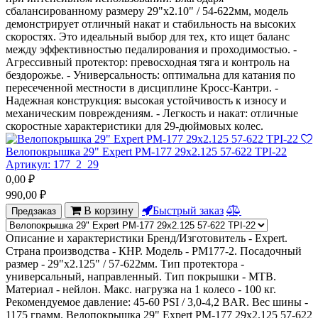
сбалансированному размеру 29"x2.10" / 54-622мм, модель
демонстрирует отличный накат и стабильность на высоких
скоростях. Это идеальный выбор для тех, кто ищет баланс
между эффективностью педалирования и проходимостью. -
Агрессивный протектор: превосходная тяга и контроль на
бездорожье. - Универсальность: оптимальна для катания по
пересеченной местности в дисциплине Кросс-Кантри. -
Надежная конструкция: высокая устойчивость к износу и
механическим повреждениям. - Легкость и накат: отличные
скоростные характеристики для 29-дюймовых колес.
Велопокрышка 29" Expert PM-177 29x2.125 57-622 TPI-22
Артикул:
177_2_29
0,00
₽
990,00
₽
В корзину
Быстрый заказ
Предзаказ
Описание и характеристики Бренд/Изготовитель - Expert.
Страна производства - КНР. Модель - РМ177-2. Посадочный
размер - 29"x2.125" / 57-622мм. Тип протектора -
универсальный, направленный. Тип покрышки - МТВ.
Материал - нейлон. Макс. нагрузка на 1 колесо - 100 кг.
Рекомендуемое давление: 45-60 PSI / 3,0-4,2 BAR. Вес шины -
1175 грамм. Велопокрышка 29" Expert PM-177 29x2.125 57-622