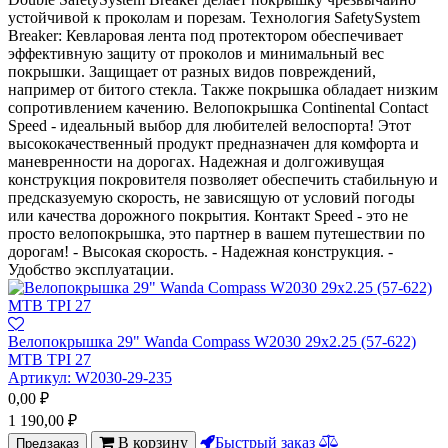
устойчивой к проколам и порезам. Технология SafetySystem
Breaker: Кевларовая лента под протектором обеспечивает
эффективную защиту от проколов и минимальный вес
покрышки. Защищает от разных видов повреждений,
например от битого стекла. Также покрышка обладает низким
сопротивлением качению. Велопокрышка Continental Contact
Speed - идеальный выбор для любителей велоспорта! Этот
высококачественный продукт предназначен для комфорта и
маневренности на дорогах. Надежная и долгоживущая
конструкция покровителя позволяет обеспечить стабильную и
предсказуемую скорость, не зависящую от условий погоды
или качества дорожного покрытия. Контакт Speed - это не
просто велопокрышка, это партнер в вашем путешествии по
дорогам! - Высокая скорость. - Надежная конструкция. -
Удобство эксплуатации.
Велопокрышка 29" Wanda Compass W2030 29х2.25 (57-622)
MTB TPI 27
Артикул:
W2030-29-235
0,00
₽
1 190,00
₽
В корзину
Быстрый заказ
Предзаказ