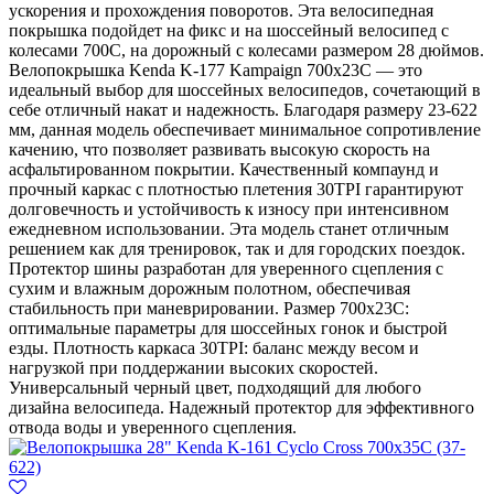
ускорения и прохождения поворотов. Эта велосипедная
покрышка подойдет на фикс и на шоссейный велосипед с
колесами 700С, на дорожный с колесами размером 28 дюймов.
Велопокрышка Kenda K-177 Kampaign 700х23С — это
идеальный выбор для шоссейных велосипедов, сочетающий в
себе отличный накат и надежность. Благодаря размеру 23-622
мм, данная модель обеспечивает минимальное сопротивление
качению, что позволяет развивать высокую скорость на
асфальтированном покрытии. Качественный компаунд и
прочный каркас с плотностью плетения 30TPI гарантируют
долговечность и устойчивость к износу при интенсивном
ежедневном использовании. Эта модель станет отличным
решением как для тренировок, так и для городских поездок.
Протектор шины разработан для уверенного сцепления с
сухим и влажным дорожным полотном, обеспечивая
стабильность при маневрировании. Размер 700x23C:
оптимальные параметры для шоссейных гонок и быстрой
езды. Плотность каркаса 30TPI: баланс между весом и
нагрузкой при поддержании высоких скоростей.
Универсальный черный цвет, подходящий для любого
дизайна велосипеда. Надежный протектор для эффективного
отвода воды и уверенного сцепления.