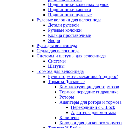
Подшипники колесных втулок
Подшипники каретки
Подшипники рулевые
Рулевые колонки для велосипеда
Детали рулевой
Рулевые колонки
Кольца проставочные
Якори
Рули для велосипеда
Седла для велосипеда
Системы и шатуны для велосипеда
Системы
Шатуны
Тормоза для велосипеда
Ручки тормоза: механика (под трос)
Тормоза Дисковые
Комплектующие для тормозов
Тормоза передние гидравлика
Роторы
Адаптеры для ротора и тормоза
Переходники с C.Lock
Адаптеры для монтажа
Калиперы
Колодки для дискового тормоза
Тормоза V-Brake