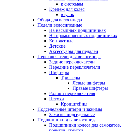
к системам
Крепеж для колес
втулок
Обода для велосипеда
Педали велосипедные
На насыпных подшипниках
На промышленных подшипниках
Контактные
Детские
Аксессуары для педалей
Переключатели для велосипеда
Задние переключатели
Передние переключатели
Шифтеры
Триггеры
Левые шифтеры
Правые шифтеры
Ролики переключателя
Петухи
Кронштейны
Подседельные штыри и зажимы
Зажимы подседельные
Подшипники для велосипеда
Подшипники колеса для самокатов,
роликов, скейтов