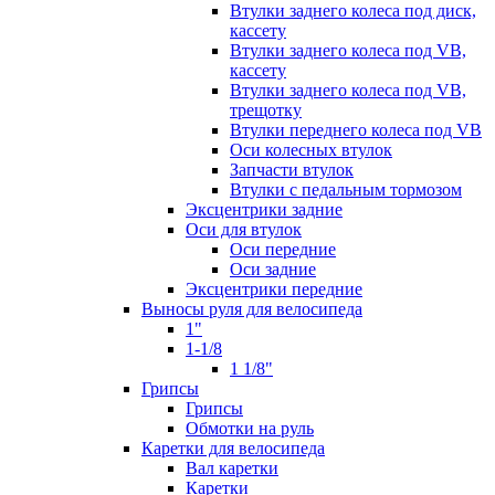
Втулки заднего колеса под диск,
кассету
Втулки заднего колеса под VB,
кассету
Втулки заднего колеса под VB,
трещотку
Втулки переднего колеса под VB
Оси колесных втулок
Запчасти втулок
Втулки с педальным тормозом
Эксцентрики задние
Оси для втулок
Оси передние
Оси задние
Эксцентрики передние
Выносы руля для велосипеда
1"
1-1/8
1 1/8"
Грипсы
Грипсы
Обмотки на руль
Каретки для велосипеда
Вал каретки
Каретки