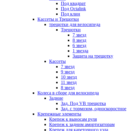
Под квадрат
Под Octalink
Под клин
Кассеты и Трещотки
трещотки для велосипеда
Трещотки
7 звезд
8 звезд
6 звезд
1 звезда
Защита на трещотку
Кассеты
7 звезд
9 звезд
10 звезд
11 звезд
8 звезд
Колеса в сборе для велосипеда
Задние
Зад. Под VB трещотка
Зад. с тормозом, односкоростное
Крепежные элементы
Крепеж к выносам руля
Крепеж к задним амортизаторам
Крепеж для кареточного узла