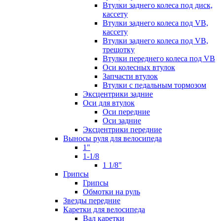
Втулки заднего колеса под диск,
кассету
Втулки заднего колеса под VB,
кассету
Втулки заднего колеса под VB,
трещотку
Втулки переднего колеса под VB
Оси колесных втулок
Запчасти втулок
Втулки с педальным тормозом
Эксцентрики задние
Оси для втулок
Оси передние
Оси задние
Эксцентрики передние
Выносы руля для велосипеда
1"
1-1/8
1 1/8"
Грипсы
Грипсы
Обмотки на руль
Звезды передние
Каретки для велосипеда
Вал каретки