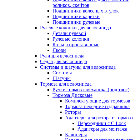
роликов, скейтов
Подшипники колесных втулок
Подшипники каретки
Подшипники рулевые
Рулевые колонки для велосипеда
Детали рулевой
Рулевые колонки
Кольца проставочные
Якори
Рули для велосипеда
Седла для велосипеда
Системы и шатуны для велосипеда
Системы
Шатуны
Тормоза для велосипеда
Ручки тормоза: механика (под трос)
Тормоза Дисковые
Комплектующие для тормозов
Тормоза передние гидравлика
Роторы
Адаптеры для ротора и тормоза
Переходники с C.Lock
Адаптеры для монтажа
Калиперы