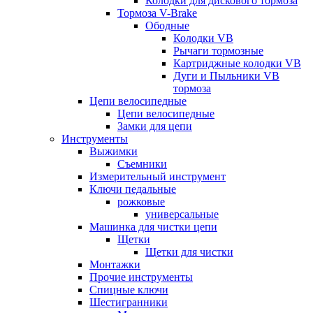
Колодки для дискового тормоза
Тормоза V-Brake
Ободные
Колодки VB
Рычаги тормозные
Картриджные колодки VB
Дуги и Пыльники VB
тормоза
Цепи велосипедные
Цепи велосипедные
Замки для цепи
Инструменты
Выжимки
Съемники
Измерительный инструмент
Ключи педальные
рожковые
универсальные
Машинка для чистки цепи
Щетки
Щетки для чистки
Монтажки
Прочие инструменты
Спицные ключи
Шестигранники