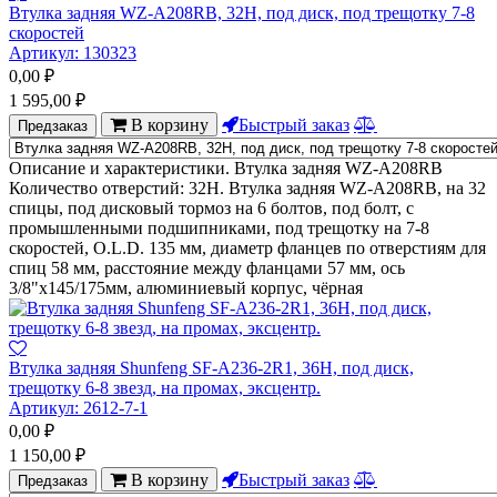
Втулка задняя WZ-A208RB, 32H, под диск, под трещотку 7-8
скоростей
Артикул:
130323
0,00
₽
1 595,00
₽
В корзину
Быстрый заказ
Предзаказ
Описание и характеристики. Втулка задняя WZ-A208RB
Количество отверстий: 32H. Втулка задняя WZ-A208RB, на 32
спицы, под дисковый тормоз на 6 болтов, под болт, с
промышленными подшипниками, под трещотку на 7-8
скоростей, O.L.D. 135 мм, диаметр фланцев по отверстиям для
спиц 58 мм, расстояние между фланцами 57 мм, ось
3/8"х145/175мм, алюминиевый корпус, чёрная
Втулка задняя Shunfeng SF-A236-2R1, 36H, под диск,
трещотку 6-8 звезд, на промах, эксцентр.
Артикул:
2612-7-1
0,00
₽
1 150,00
₽
В корзину
Быстрый заказ
Предзаказ