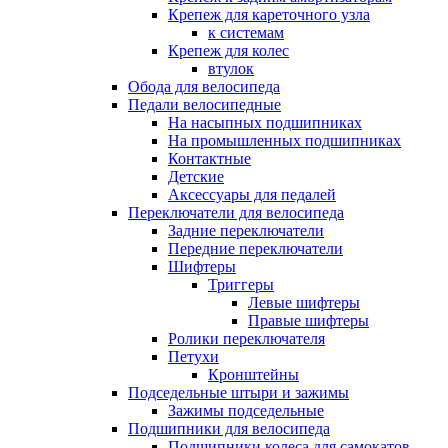
Крепеж для кареточного узла
к системам
Крепеж для колес
втулок
Обода для велосипеда
Педали велосипедные
На насыпных подшипниках
На промышленных подшипниках
Контактные
Детские
Аксессуары для педалей
Переключатели для велосипеда
Задние переключатели
Передние переключатели
Шифтеры
Триггеры
Левые шифтеры
Правые шифтеры
Ролики переключателя
Петухи
Кронштейны
Подседельные штыри и зажимы
Зажимы подседельные
Подшипники для велосипеда
Подшипники колеса для самокатов,