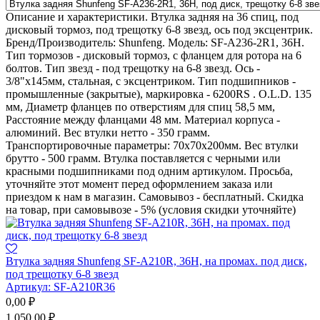
Описание и характеристики. Втулка задняя на 36 спиц, под
дисковый тормоз, под трещотку 6-8 звезд, ось под эксцентрик.
Бренд/Производитель: Shunfeng. Модель: SF-A236-2R1, 36H.
Тип тормозов - дисковый тормоз, с фланцем для ротора на 6
болтов. Тип звезд - под трещотку на 6-8 звезд. Ось -
3/8"х145мм, стальная, с эксцентриком. Тип подшипников -
промышленные (закрытые), маркировка - 6200RS . O.L.D. 135
мм, Диаметр фланцев по отверстиям для спиц 58,5 мм,
Расстояние между фланцами 48 мм. Материал корпуса -
алюминий. Вес втулки нетто - 350 грамм.
Транспортировочные параметры: 70х70х200мм. Вес втулки
брутто - 500 грамм. Втулка поставляется с черными или
красными подшипниками под одним артикулом. Просьба,
уточняйте этот момент перед оформлением заказа или
приездом к нам в магазин. Самовывоз - бесплатный. Скидка
на товар, при самовывозе - 5% (условия скидки уточняйте)
Втулка задняя Shunfeng SF-A210R, 36H, на промах. под диск,
под трещотку 6-8 звезд
Артикул:
SF-A210R36
0,00
₽
1 050,00
₽