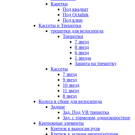
Каретки
Под квадрат
Под Octalink
Под клин
Кассеты и Трещотки
трещотки для велосипеда
Трещотки
7 звезд
8 звезд
6 звезд
1 звезда
Защита на трещотку
Кассеты
7 звезд
9 звезд
10 звезд
11 звезд
8 звезд
Колеса в сборе для велосипеда
Задние
Зад. Под VB трещотка
Зад. с тормозом, односкоростное
Крепежные элементы
Крепеж к выносам руля
Крепеж к задним амортизаторам