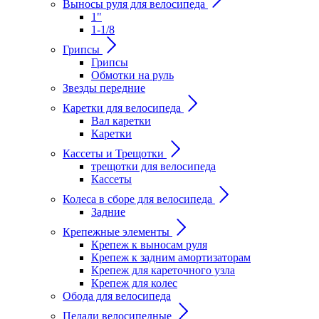
Выносы руля для велосипеда
1"
1-1/8
Грипсы
Грипсы
Обмотки на руль
Звезды передние
Каретки для велосипеда
Вал каретки
Каретки
Кассеты и Трещотки
трещотки для велосипеда
Кассеты
Колеса в сборе для велосипеда
Задние
Крепежные элементы
Крепеж к выносам руля
Крепеж к задним амортизаторам
Крепеж для кареточного узла
Крепеж для колес
Обода для велосипеда
Педали велосипедные