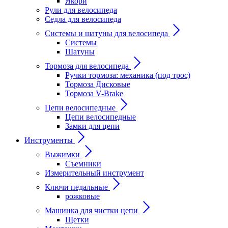
Якори
Рули для велосипеда
Седла для велосипеда
Системы и шатуны для велосипеда
Системы
Шатуны
Тормоза для велосипеда
Ручки тормоза: механика (под трос)
Тормоза Дисковые
Тормоза V-Brake
Цепи велосипедные
Цепи велосипедные
Замки для цепи
Инструменты
Выжимки
Съемники
Измерительный инструмент
Ключи педальные
рожковые
Машинка для чистки цепи
Щетки