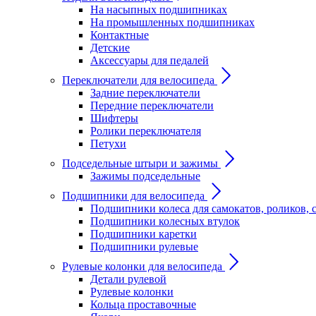
На насыпных подшипниках
На промышленных подшипниках
Контактные
Детские
Аксессуары для педалей
Переключатели для велосипеда
Задние переключатели
Передние переключатели
Шифтеры
Ролики переключателя
Петухи
Подседельные штыри и зажимы
Зажимы подседельные
Подшипники для велосипеда
Подшипники колеса для самокатов, роликов, 
Подшипники колесных втулок
Подшипники каретки
Подшипники рулевые
Рулевые колонки для велосипеда
Детали рулевой
Рулевые колонки
Кольца проставочные