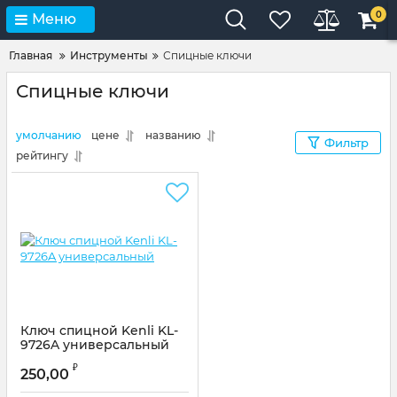
0
Меню
Главная
Инструменты
Спицные ключи
Спицные ключи
умолчанию
цене
названию
Фильтр
рейтингу
Ключ спицной Kenli KL-
9726A универсальный
Артикул:
KL-9726А
₽
250,00