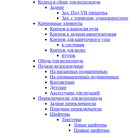
Колеса в сборе для велосипеда
Задние
Зад. Под VB трещотка
Зад. с тормозом, односкоростное
Крепежные элементы
Крепеж к выносам руля
Крепеж к задним амортизаторам
Крепеж для кареточного узла
к системам
Крепеж для колес
втулок
Обода для велосипеда
Педали велосипедные
На насыпных подшипниках
На промышленных подшипниках
Контактные
Детские
Аксессуары для педалей
Переключатели для велосипеда
Задние переключатели
Передние переключатели
Шифтеры
Триггеры
Левые шифтеры
Правые шифтеры