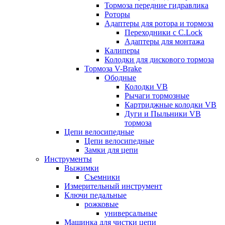
Тормоза передние гидравлика
Роторы
Адаптеры для ротора и тормоза
Переходники с C.Lock
Адаптеры для монтажа
Калиперы
Колодки для дискового тормоза
Тормоза V-Brake
Ободные
Колодки VB
Рычаги тормозные
Картриджные колодки VB
Дуги и Пыльники VB
тормоза
Цепи велосипедные
Цепи велосипедные
Замки для цепи
Инструменты
Выжимки
Съемники
Измерительный инструмент
Ключи педальные
рожковые
универсальные
Машинка для чистки цепи