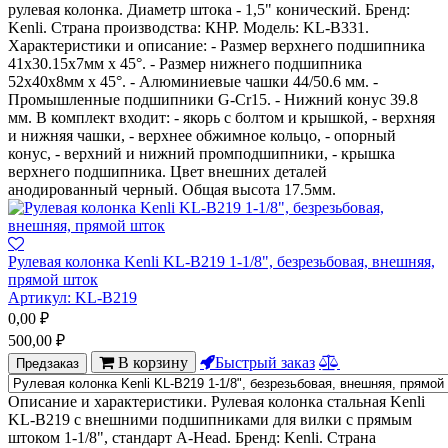
рулевая колонка. Диаметр штока - 1,5" конический. Бренд:
Kenli. Страна производства: КНР. Модель: KL-B331.
Характеристики и описание: - Размер верхнего подшипника
41х30.15х7мм х 45°. - Размер нижнего подшипника
52х40х8мм х 45°. - Алюминиевые чашки 44/50.6 мм. -
Промышленные подшипники G-Cr15. - Нижний конус 39.8
мм. В комплект входит: - якорь с болтом и крышкой, - верхняя
и нижняя чашки, - верхнее обжимное кольцо, - опорный
конус, - верхний и нижний промподшипники, - крышка
верхнего подшипника. Цвет внешних деталей
анодированный черный. Общая высота 17.5мм.
Рулевая колонка Kenli KL-B219 1-1/8", безрезьбовая, внешняя,
прямой шток
Артикул:
KL-B219
0,00
₽
500,00
₽
В корзину
Быстрый заказ
Предзаказ
Описание и характеристики. Рулевая колонка стальная Kenli
KL-B219 с внешними подшипниками для вилки с прямым
штоком 1-1/8", стандарт A-Head. Бренд: Kenli. Страна