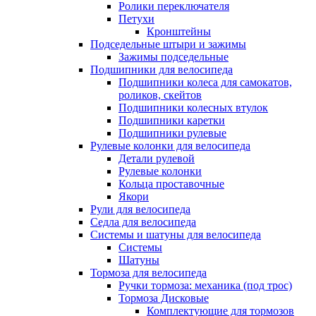
Ролики переключателя
Петухи
Кронштейны
Подседельные штыри и зажимы
Зажимы подседельные
Подшипники для велосипеда
Подшипники колеса для самокатов,
роликов, скейтов
Подшипники колесных втулок
Подшипники каретки
Подшипники рулевые
Рулевые колонки для велосипеда
Детали рулевой
Рулевые колонки
Кольца проставочные
Якори
Рули для велосипеда
Седла для велосипеда
Системы и шатуны для велосипеда
Системы
Шатуны
Тормоза для велосипеда
Ручки тормоза: механика (под трос)
Тормоза Дисковые
Комплектующие для тормозов