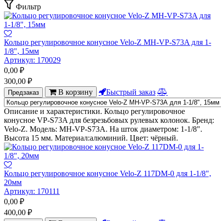
Фильтр
Кольцо регулировочное конусное Velo-Z MH-VP-S73A для 1-
1/8", 15мм
Артикул:
170029
0,00
₽
300,00
₽
В корзину
Быстрый заказ
Предзаказ
Описание и характеристики. Кольцо регулировочное
конусное VP-S73A для безрезьбовых рулевых колонок. Бренд:
Velo-Z. Модель: MH-VP-S73A. На шток диаметром: 1-1/8".
Высота 15 мм. Материал:алюминий. Цвет: чёрный.
Кольцо регулировочное конусное Velo-Z 117DM-0 для 1-1/8",
20мм
Артикул:
170111
0,00
₽
400,00
₽