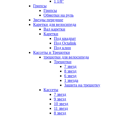
1 1/8"
Грипсы
Грипсы
Обмотки на руль
Звезды передние
Каретки для велосипеда
Вал каретки
Каретки
Под квадрат
Под Octalink
Под клин
Кассеты и Трещотки
трещотки для велосипеда
Трещотки
7 звезд
8 звезд
6 звезд
1 звезда
Защита на трещотку
Кассеты
7 звезд
9 звезд
10 звезд
11 звезд
8 звезд