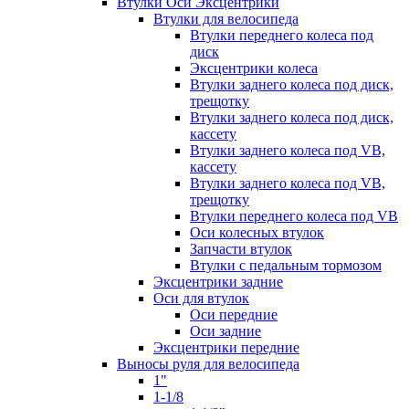
Втулки Оси Эксцентрики
Втулки для велосипеда
Втулки переднего колеса под
диск
Эксцентрики колеса
Втулки заднего колеса под диск,
трещотку
Втулки заднего колеса под диск,
кассету
Втулки заднего колеса под VB,
кассету
Втулки заднего колеса под VB,
трещотку
Втулки переднего колеса под VB
Оси колесных втулок
Запчасти втулок
Втулки с педальным тормозом
Эксцентрики задние
Оси для втулок
Оси передние
Оси задние
Эксцентрики передние
Выносы руля для велосипеда
1"
1-1/8