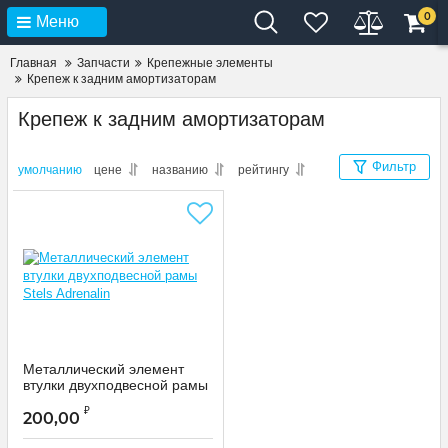
0
Меню
Главная
Запчасти
Крепежные элементы
Крепеж к задним амортизаторам
Крепеж к задним амортизаторам
Фильтр
умолчанию
цене
названию
рейтингу
Металлический элемент
втулки двухподвесной рамы
Stels Adrenalin
₽
200,00
420036
Артикул: