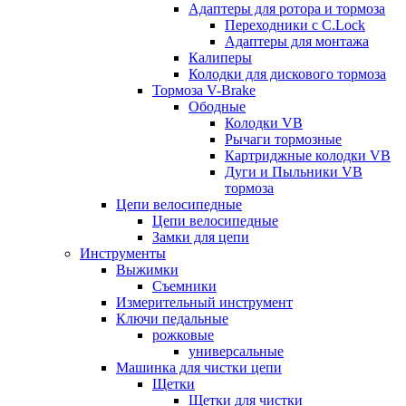
Адаптеры для ротора и тормоза
Переходники с C.Lock
Адаптеры для монтажа
Калиперы
Колодки для дискового тормоза
Тормоза V-Brake
Ободные
Колодки VB
Рычаги тормозные
Картриджные колодки VB
Дуги и Пыльники VB
тормоза
Цепи велосипедные
Цепи велосипедные
Замки для цепи
Инструменты
Выжимки
Съемники
Измерительный инструмент
Ключи педальные
рожковые
универсальные
Машинка для чистки цепи
Щетки
Щетки для чистки