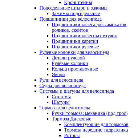
Кронштейны
Подседельные штыри и зажимы
Зажимы подседельные
Подшипники для велосипеда
Подшипники колеса для самокатов,
роликов, скейтов
Подшипники колесных втулок
Подшипники каретки
Подшипники рулевые
Рулевые колонки для велосипеда
Детали рулевой
Рулевые колонки
Кольца проставочные
Якори
Рули для велосипеда
Седла для велосипеда
Системы и шатуны для велосипеда
Системы
Шатуны
Тормоза для велосипеда
Ручки тормоза: механика (под трос)
Тормоза Дисковые
Комплектующие для тормозов
Тормоза передние гидравлика
Роторы