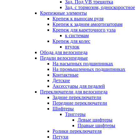
Зад. Под VB трещотка
Зад. с тормозом, односкоростное
Крепежные элементы
Крепеж к выносам руля
Крепеж к задним амортизаторам
Крепеж для кареточного узла
к системам
Крепеж для колес
втулок
Обода для велосипеда
Педали велосипедные
На насыпных подшипниках
На промышленных подшипниках
Контактные
Детские
Аксессуары для педалей
Переключатели для велосипеда
Задние переключатели
Передние переключатели
Шифтеры
Триггеры
Левые шифтеры
Правые шифтеры
Ролики переключателя
Петухи