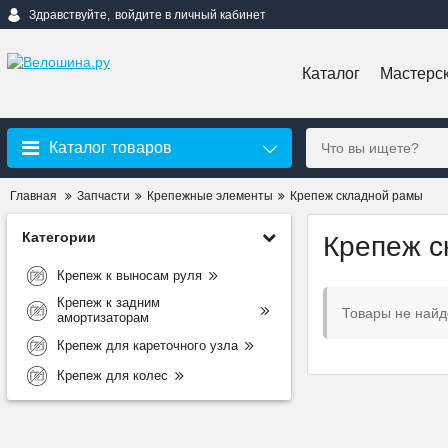
Здравствуйте,
войдите в личный кабинет
Каталог
Мастерс
Каталог товаров
Главная
Запчасти
Крепежные элементы
Крепеж складной рамы
Категории
Крепеж с
Крепеж к выносам руля
Крепеж к задним
Товары не най
амортизаторам
Крепеж для кареточного узла
Крепеж для колес