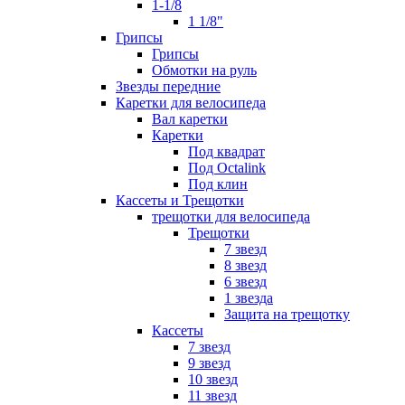
1-1/8
1 1/8"
Грипсы
Грипсы
Обмотки на руль
Звезды передние
Каретки для велосипеда
Вал каретки
Каретки
Под квадрат
Под Octalink
Под клин
Кассеты и Трещотки
трещотки для велосипеда
Трещотки
7 звезд
8 звезд
6 звезд
1 звезда
Защита на трещотку
Кассеты
7 звезд
9 звезд
10 звезд
11 звезд