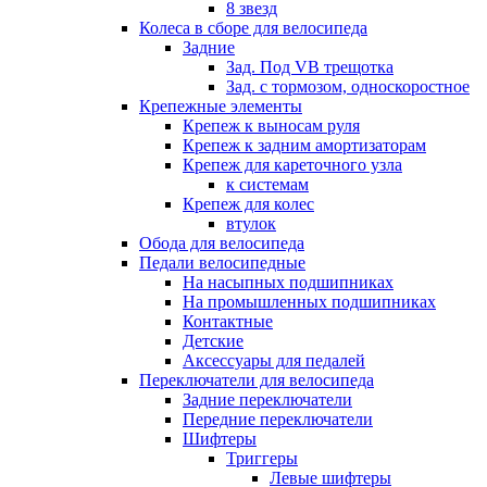
8 звезд
Колеса в сборе для велосипеда
Задние
Зад. Под VB трещотка
Зад. с тормозом, односкоростное
Крепежные элементы
Крепеж к выносам руля
Крепеж к задним амортизаторам
Крепеж для кареточного узла
к системам
Крепеж для колес
втулок
Обода для велосипеда
Педали велосипедные
На насыпных подшипниках
На промышленных подшипниках
Контактные
Детские
Аксессуары для педалей
Переключатели для велосипеда
Задние переключатели
Передние переключатели
Шифтеры
Триггеры
Левые шифтеры