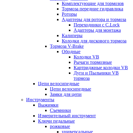
Комплектующие для тормозов
Тормоза передние гидравлика
Роторы
Адаптеры для ротора и тормоза
Переходники с C.Lock
Адаптеры для монтажа
Калиперы
Колодки для дискового тормоза
Тормоза V-Brake
Ободные
Колодки VB
Рычаги тормозные
Картриджные колодки VB
Дуги и Пыльники VB
тормоза
Цепи велосипедные
Цепи велосипедные
Замки для цепи
Инструменты
Выжимки
Съемники
Измерительный инструмент
Ключи педальные
рожковые
универсальные