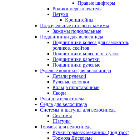
Правые шифтеры
Ролики переключателя
Петухи
Кронштейны
Подседельные штыри и зажимы
Зажимы подседельные
Подшипники для велосипеда
Подшипники колеса для самокатов,
роликов, скейтов
Подшипники колесных втулок
Подшипники каретки
Подшипники рулевые
Рулевые колонки для велосипеда
Детали рулевой
Рулевые колонки
Кольца проставочные
Якори
Рули для велосипеда
Седла для велосипеда
Системы и шатуны для велосипеда
Системы
Шатуны
Тормоза для велосипеда
Ручки тормоза: механика (под трос)
Тормоза Дисковые