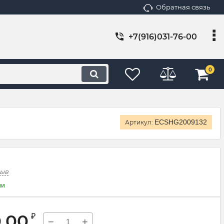
Обратная связь
+7(916)031-76-00
0
ECSHG2009132
Артикул:
зыв
ии
0,00
₽
−
+