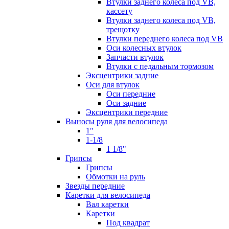
Втулки заднего колеса под VB,
кассету
Втулки заднего колеса под VB,
трещотку
Втулки переднего колеса под VB
Оси колесных втулок
Запчасти втулок
Втулки с педальным тормозом
Эксцентрики задние
Оси для втулок
Оси передние
Оси задние
Эксцентрики передние
Выносы руля для велосипеда
1"
1-1/8
1 1/8"
Грипсы
Грипсы
Обмотки на руль
Звезды передние
Каретки для велосипеда
Вал каретки
Каретки
Под квадрат