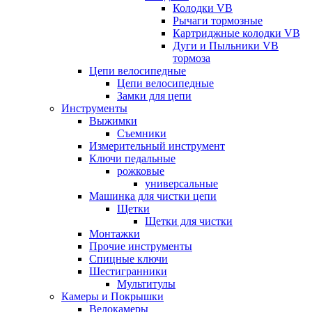
Колодки VB
Рычаги тормозные
Картриджные колодки VB
Дуги и Пыльники VB
тормоза
Цепи велосипедные
Цепи велосипедные
Замки для цепи
Инструменты
Выжимки
Съемники
Измерительный инструмент
Ключи педальные
рожковые
универсальные
Машинка для чистки цепи
Щетки
Щетки для чистки
Монтажки
Прочие инструменты
Спицные ключи
Шестигранники
Мультитулы
Камеры и Покрышки
Велокамеры