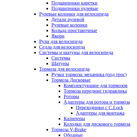
Подшипники каретки
Подшипники рулевые
Рулевые колонки для велосипеда
Детали рулевой
Рулевые колонки
Кольца проставочные
Якори
Рули для велосипеда
Седла для велосипеда
Системы и шатуны для велосипеда
Системы
Шатуны
Тормоза для велосипеда
Ручки тормоза: механика (под трос)
Тормоза Дисковые
Комплектующие для тормозов
Тормоза передние гидравлика
Роторы
Адаптеры для ротора и тормоза
Переходники с C.Lock
Адаптеры для монтажа
Калиперы
Колодки для дискового тормоза
Тормоза V-Brake
Ободные