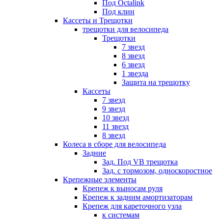
Под Octalink
Под клин
Кассеты и Трещотки
трещотки для велосипеда
Трещотки
7 звезд
8 звезд
6 звезд
1 звезда
Защита на трещотку
Кассеты
7 звезд
9 звезд
10 звезд
11 звезд
8 звезд
Колеса в сборе для велосипеда
Задние
Зад. Под VB трещотка
Зад. с тормозом, односкоростное
Крепежные элементы
Крепеж к выносам руля
Крепеж к задним амортизаторам
Крепеж для кареточного узла
к системам