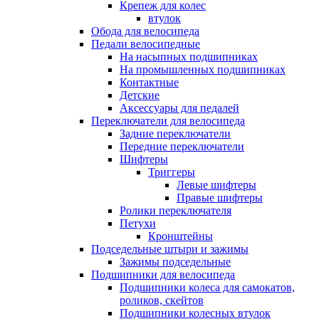
Крепеж для колес
втулок
Обода для велосипеда
Педали велосипедные
На насыпных подшипниках
На промышленных подшипниках
Контактные
Детские
Аксессуары для педалей
Переключатели для велосипеда
Задние переключатели
Передние переключатели
Шифтеры
Триггеры
Левые шифтеры
Правые шифтеры
Ролики переключателя
Петухи
Кронштейны
Подседельные штыри и зажимы
Зажимы подседельные
Подшипники для велосипеда
Подшипники колеса для самокатов,
роликов, скейтов
Подшипники колесных втулок