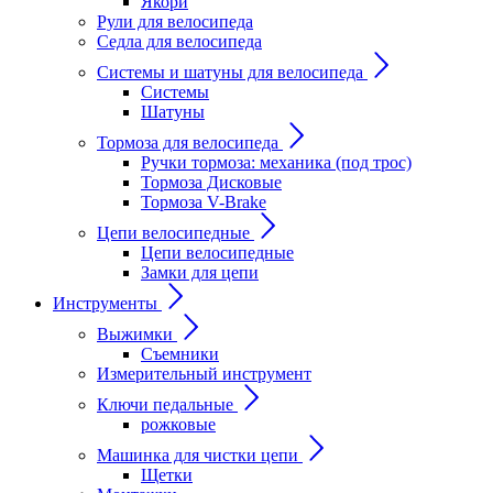
Якори
Рули для велосипеда
Седла для велосипеда
Системы и шатуны для велосипеда
Системы
Шатуны
Тормоза для велосипеда
Ручки тормоза: механика (под трос)
Тормоза Дисковые
Тормоза V-Brake
Цепи велосипедные
Цепи велосипедные
Замки для цепи
Инструменты
Выжимки
Съемники
Измерительный инструмент
Ключи педальные
рожковые
Машинка для чистки цепи
Щетки