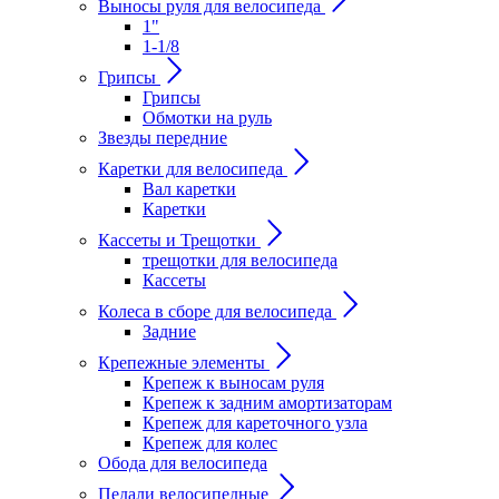
Выносы руля для велосипеда
1"
1-1/8
Грипсы
Грипсы
Обмотки на руль
Звезды передние
Каретки для велосипеда
Вал каретки
Каретки
Кассеты и Трещотки
трещотки для велосипеда
Кассеты
Колеса в сборе для велосипеда
Задние
Крепежные элементы
Крепеж к выносам руля
Крепеж к задним амортизаторам
Крепеж для кареточного узла
Крепеж для колес
Обода для велосипеда
Педали велосипедные