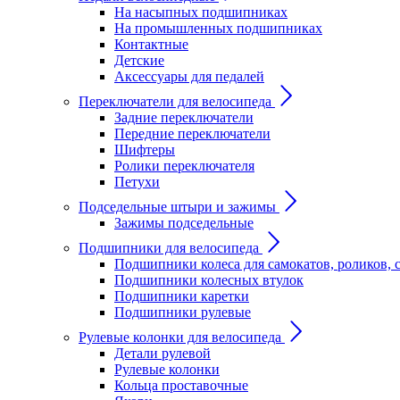
На насыпных подшипниках
На промышленных подшипниках
Контактные
Детские
Аксессуары для педалей
Переключатели для велосипеда
Задние переключатели
Передние переключатели
Шифтеры
Ролики переключателя
Петухи
Подседельные штыри и зажимы
Зажимы подседельные
Подшипники для велосипеда
Подшипники колеса для самокатов, роликов, 
Подшипники колесных втулок
Подшипники каретки
Подшипники рулевые
Рулевые колонки для велосипеда
Детали рулевой
Рулевые колонки
Кольца проставочные