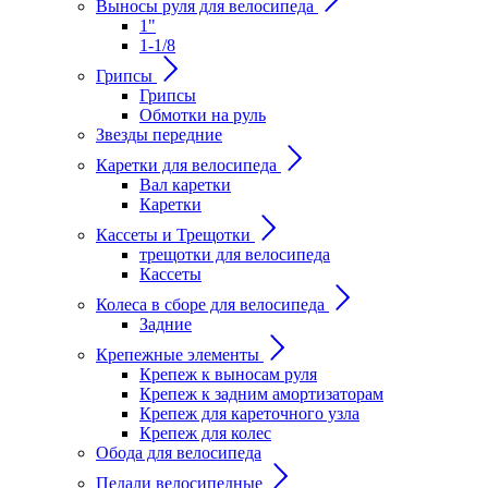
Выносы руля для велосипеда
1"
1-1/8
Грипсы
Грипсы
Обмотки на руль
Звезды передние
Каретки для велосипеда
Вал каретки
Каретки
Кассеты и Трещотки
трещотки для велосипеда
Кассеты
Колеса в сборе для велосипеда
Задние
Крепежные элементы
Крепеж к выносам руля
Крепеж к задним амортизаторам
Крепеж для кареточного узла
Крепеж для колес
Обода для велосипеда
Педали велосипедные