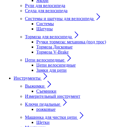
Якори
Рули для велосипеда
Седла для велосипеда
Системы и шатуны для велосипеда
Системы
Шатуны
Тормоза для велосипеда
Ручки тормоза: механика (под трос)
Тормоза Дисковые
Тормоза V-Brake
Цепи велосипедные
Цепи велосипедные
Замки для цепи
Инструменты
Выжимки
Съемники
Измерительный инструмент
Ключи педальные
рожковые
Машинка для чистки цепи
Щетки