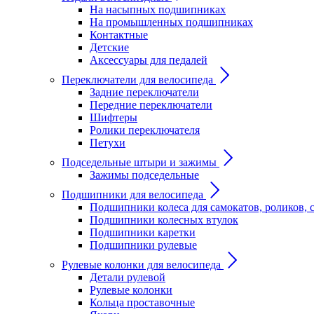
На насыпных подшипниках
На промышленных подшипниках
Контактные
Детские
Аксессуары для педалей
Переключатели для велосипеда
Задние переключатели
Передние переключатели
Шифтеры
Ролики переключателя
Петухи
Подседельные штыри и зажимы
Зажимы подседельные
Подшипники для велосипеда
Подшипники колеса для самокатов, роликов, 
Подшипники колесных втулок
Подшипники каретки
Подшипники рулевые
Рулевые колонки для велосипеда
Детали рулевой
Рулевые колонки
Кольца проставочные