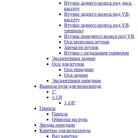
Втулки заднего колеса под диск,
кассету
Втулки заднего колеса под VB,
кассету
Втулки заднего колеса под VB,
трещотку
Втулки переднего колеса под VB
Оси колесных втулок
Запчасти втулок
Втулки с педальным тормозом
Эксцентрики задние
Оси для втулок
Оси передние
Оси задние
Эксцентрики передние
Выносы руля для велосипеда
1"
1-1/8
1 1/8"
Грипсы
Грипсы
Обмотки на руль
Звезды передние
Каретки для велосипеда
Вал каретки