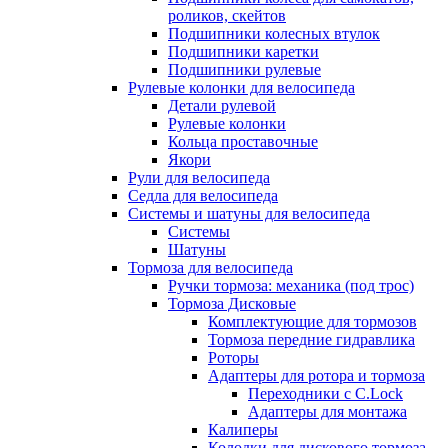
роликов, скейтов
Подшипники колесных втулок
Подшипники каретки
Подшипники рулевые
Рулевые колонки для велосипеда
Детали рулевой
Рулевые колонки
Кольца проставочные
Якори
Рули для велосипеда
Седла для велосипеда
Системы и шатуны для велосипеда
Системы
Шатуны
Тормоза для велосипеда
Ручки тормоза: механика (под трос)
Тормоза Дисковые
Комплектующие для тормозов
Тормоза передние гидравлика
Роторы
Адаптеры для ротора и тормоза
Переходники с C.Lock
Адаптеры для монтажа
Калиперы
Колодки для дискового тормоза