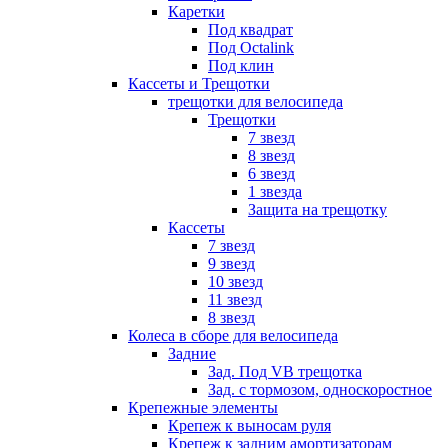
Каретки
Под квадрат
Под Octalink
Под клин
Кассеты и Трещотки
трещотки для велосипеда
Трещотки
7 звезд
8 звезд
6 звезд
1 звезда
Защита на трещотку
Кассеты
7 звезд
9 звезд
10 звезд
11 звезд
8 звезд
Колеса в сборе для велосипеда
Задние
Зад. Под VB трещотка
Зад. с тормозом, односкоростное
Крепежные элементы
Крепеж к выносам руля
Крепеж к задним амортизаторам