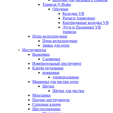
Тормоза V-Brake
Ободные
Колодки VB
Рычаги тормозные
Картриджные колодки VB
Дуги и Пыльники VB
тормоза
Цепи велосипедные
Цепи велосипедные
Замки для цепи
Инструменты
Выжимки
Съемники
Измерительный инструмент
Ключи педальные
рожковые
универсальные
Машинка для чистки цепи
Щетки
Щетки для чистки
Монтажки
Прочие инструменты
Спицные ключи
Шестигранники