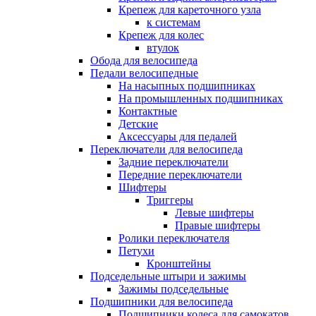
Крепеж для кареточного узла
к системам
Крепеж для колес
втулок
Обода для велосипеда
Педали велосипедные
На насыпных подшипниках
На промышленных подшипниках
Контактные
Детские
Аксессуары для педалей
Переключатели для велосипеда
Задние переключатели
Передние переключатели
Шифтеры
Триггеры
Левые шифтеры
Правые шифтеры
Ролики переключателя
Петухи
Кронштейны
Подседельные штыри и зажимы
Зажимы подседельные
Подшипники для велосипеда
Подшипники колеса для самокатов,