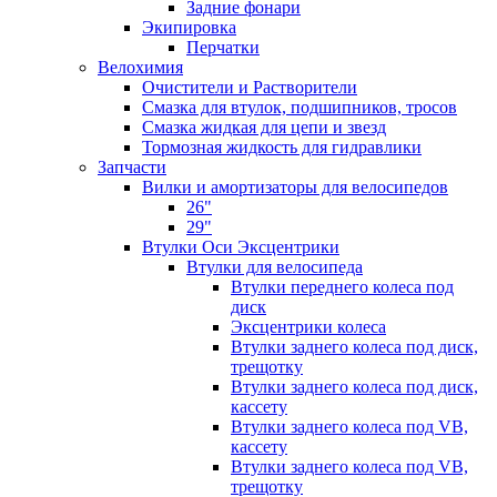
Задние фонари
Экипировка
Перчатки
Велохимия
Очистители и Растворители
Смазка для втулок, подшипников, тросов
Смазка жидкая для цепи и звезд
Тормозная жидкость для гидравлики
Запчасти
Вилки и амортизаторы для велосипедов
26"
29"
Втулки Оси Эксцентрики
Втулки для велосипеда
Втулки переднего колеса под
диск
Эксцентрики колеса
Втулки заднего колеса под диск,
трещотку
Втулки заднего колеса под диск,
кассету
Втулки заднего колеса под VB,
кассету
Втулки заднего колеса под VB,
трещотку