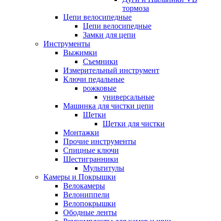
тормоза
Цепи велосипедные
Цепи велосипедные
Замки для цепи
Инструменты
Выжимки
Съемники
Измерительный инструмент
Ключи педальные
рожковые
универсальные
Машинка для чистки цепи
Щетки
Щетки для чистки
Монтажки
Прочие инструменты
Спицные ключи
Шестигранники
Мультитулы
Камеры и Покрышки
Велокамеры
Велониппели
Велопокрышки
Ободные ленты