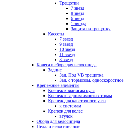
Трещотки
7 звезд
8 звезд
6 звезд
1 звезда
Защита на трещотку
Кассеты
7 звезд
9 звезд
10 звезд
11 звезд
8 звезд
Колеса в сборе для велосипеда
Задние
Зад. Под VB трещотка
Зад. с тормозом, односкоростное
Крепежные элементы
Крепеж к выносам руля
Крепеж к задним амортизаторам
Крепеж для кареточного узла
к системам
Крепеж для колес
втулок
Обода для велосипеда
Педали велосипедные