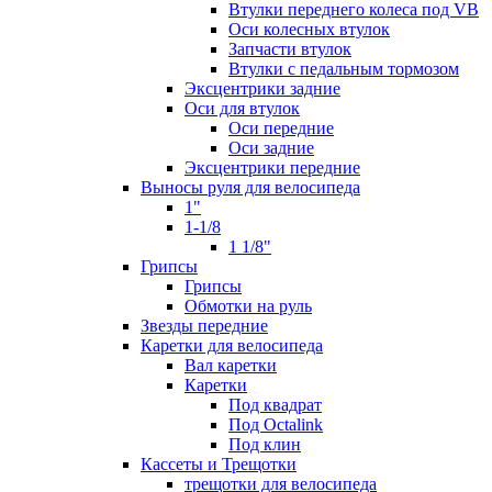
Втулки переднего колеса под VB
Оси колесных втулок
Запчасти втулок
Втулки с педальным тормозом
Эксцентрики задние
Оси для втулок
Оси передние
Оси задние
Эксцентрики передние
Выносы руля для велосипеда
1"
1-1/8
1 1/8"
Грипсы
Грипсы
Обмотки на руль
Звезды передние
Каретки для велосипеда
Вал каретки
Каретки
Под квадрат
Под Octalink
Под клин
Кассеты и Трещотки
трещотки для велосипеда