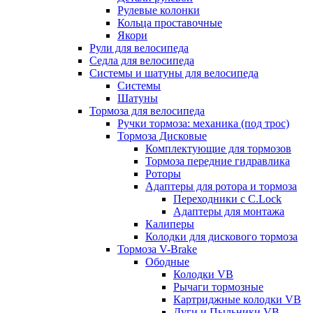
Рулевые колонки
Кольца проставочные
Якори
Рули для велосипеда
Седла для велосипеда
Системы и шатуны для велосипеда
Системы
Шатуны
Тормоза для велосипеда
Ручки тормоза: механика (под трос)
Тормоза Дисковые
Комплектующие для тормозов
Тормоза передние гидравлика
Роторы
Адаптеры для ротора и тормоза
Переходники с C.Lock
Адаптеры для монтажа
Калиперы
Колодки для дискового тормоза
Тормоза V-Brake
Ободные
Колодки VB
Рычаги тормозные
Картриджные колодки VB
Дуги и Пыльники VB