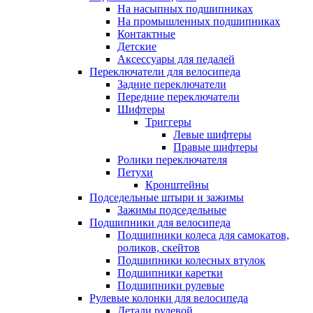
На насыпных подшипниках
На промышленных подшипниках
Контактные
Детские
Аксессуары для педалей
Переключатели для велосипеда
Задние переключатели
Передние переключатели
Шифтеры
Триггеры
Левые шифтеры
Правые шифтеры
Ролики переключателя
Петухи
Кронштейны
Подседельные штыри и зажимы
Зажимы подседельные
Подшипники для велосипеда
Подшипники колеса для самокатов,
роликов, скейтов
Подшипники колесных втулок
Подшипники каретки
Подшипники рулевые
Рулевые колонки для велосипеда
Детали рулевой