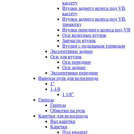
кассету
Втулки заднего колеса под VB,
кассету
Втулки заднего колеса под VB,
трещотку
Втулки переднего колеса под VB
Оси колесных втулок
Запчасти втулок
Втулки с педальным тормозом
Эксцентрики задние
Оси для втулок
Оси передние
Оси задние
Эксцентрики передние
Выносы руля для велосипеда
1"
1-1/8
1 1/8"
Грипсы
Грипсы
Обмотки на руль
Каретки для велосипеда
Вал каретки
Каретки
Под квадрат