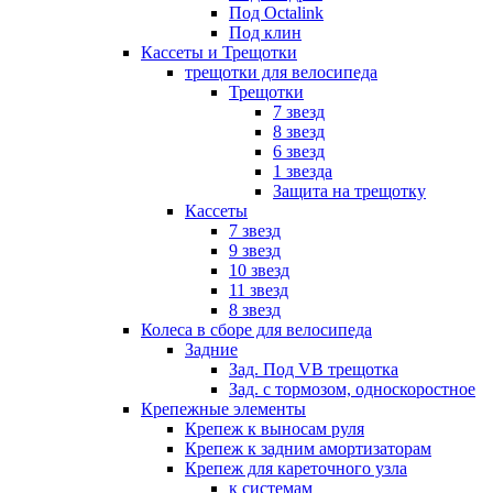
Под Octalink
Под клин
Кассеты и Трещотки
трещотки для велосипеда
Трещотки
7 звезд
8 звезд
6 звезд
1 звезда
Защита на трещотку
Кассеты
7 звезд
9 звезд
10 звезд
11 звезд
8 звезд
Колеса в сборе для велосипеда
Задние
Зад. Под VB трещотка
Зад. с тормозом, односкоростное
Крепежные элементы
Крепеж к выносам руля
Крепеж к задним амортизаторам
Крепеж для кареточного узла
к системам