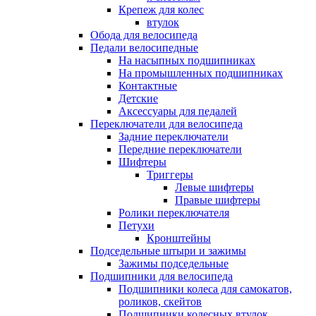
Крепеж для колес
втулок
Обода для велосипеда
Педали велосипедные
На насыпных подшипниках
На промышленных подшипниках
Контактные
Детские
Аксессуары для педалей
Переключатели для велосипеда
Задние переключатели
Передние переключатели
Шифтеры
Триггеры
Левые шифтеры
Правые шифтеры
Ролики переключателя
Петухи
Кронштейны
Подседельные штыри и зажимы
Зажимы подседельные
Подшипники для велосипеда
Подшипники колеса для самокатов,
роликов, скейтов
Подшипники колесных втулок