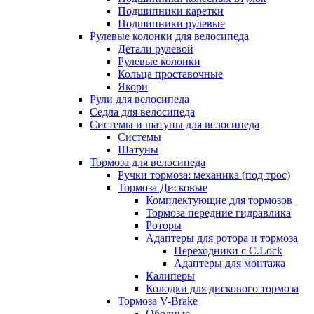
Подшипники каретки
Подшипники рулевые
Рулевые колонки для велосипеда
Детали рулевой
Рулевые колонки
Кольца проставочные
Якори
Рули для велосипеда
Седла для велосипеда
Системы и шатуны для велосипеда
Системы
Шатуны
Тормоза для велосипеда
Ручки тормоза: механика (под трос)
Тормоза Дисковые
Комплектующие для тормозов
Тормоза передние гидравлика
Роторы
Адаптеры для ротора и тормоза
Переходники с C.Lock
Адаптеры для монтажа
Калиперы
Колодки для дискового тормоза
Тормоза V-Brake
Ободные