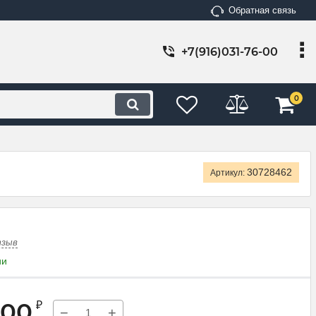
Обратная связь
+7(916)031-76-00
0
30728462
Артикул:
тзыв
ии
,00
₽
−
+