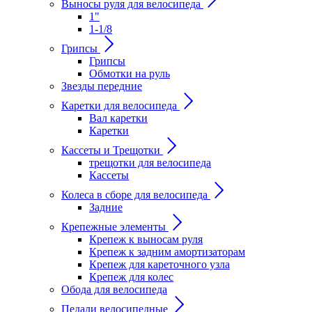
Выносы руля для велосипеда
1"
1-1/8
Грипсы
Грипсы
Обмотки на руль
Звезды передние
Каретки для велосипеда
Вал каретки
Каретки
Кассеты и Трещотки
трещотки для велосипеда
Кассеты
Колеса в сборе для велосипеда
Задние
Крепежные элементы
Крепеж к выносам руля
Крепеж к задним амортизаторам
Крепеж для кареточного узла
Крепеж для колес
Обода для велосипеда
Педали велосипедные