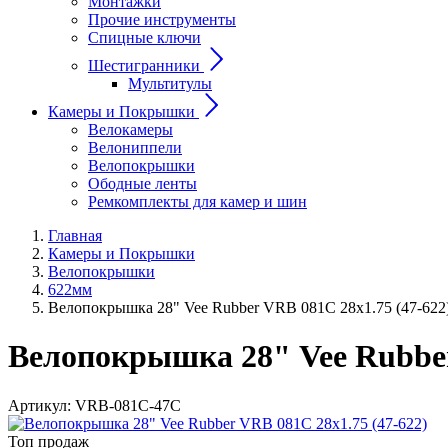
Монтажки
Прочие инструменты
Спицные ключи
Шестигранники
Мультитулы
Камеры и Покрышки
Велокамеры
Велониппели
Велопокрышки
Ободные ленты
Ремкомплекты для камер и шин
Главная
Камеры и Покрышки
Велопокрышки
622мм
Велопокрышка 28" Vee Rubber VRB 081C 28x1.75 (47-622
Велопокрышка 28" Vee Rubber
Артикул:
VRB-081C-47C
Топ продаж