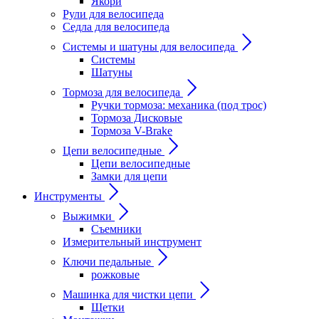
Якори
Рули для велосипеда
Седла для велосипеда
Системы и шатуны для велосипеда
Системы
Шатуны
Тормоза для велосипеда
Ручки тормоза: механика (под трос)
Тормоза Дисковые
Тормоза V-Brake
Цепи велосипедные
Цепи велосипедные
Замки для цепи
Инструменты
Выжимки
Съемники
Измерительный инструмент
Ключи педальные
рожковые
Машинка для чистки цепи
Щетки