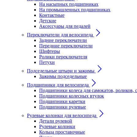
На насыпных подшипниках
На промышленных подшипниках
Контактные
Детские
Аксессуары для педалей
Переключатели для велосипеда
Задние переключатели
Передние переключатели
Шифтеры
Ролики переключателя
Петухи
Подседельные штыри и зажимы
Зажимы подседельные
Подшипники для велосипеда
Подшипники колеса для самокатов, роликов, 
Подшипники колесных втулок
Подшипники каретки
Подшипники рулевые
Рулевые колонки для велосипеда
Детали рулевой
Рулевые колонки
Кольца проставочные