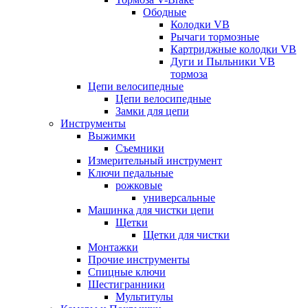
Ободные
Колодки VB
Рычаги тормозные
Картриджные колодки VB
Дуги и Пыльники VB
тормоза
Цепи велосипедные
Цепи велосипедные
Замки для цепи
Инструменты
Выжимки
Съемники
Измерительный инструмент
Ключи педальные
рожковые
универсальные
Машинка для чистки цепи
Щетки
Щетки для чистки
Монтажки
Прочие инструменты
Спицные ключи
Шестигранники
Мультитулы