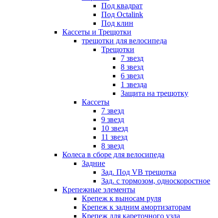
Под квадрат
Под Octalink
Под клин
Кассеты и Трещотки
трещотки для велосипеда
Трещотки
7 звезд
8 звезд
6 звезд
1 звезда
Защита на трещотку
Кассеты
7 звезд
9 звезд
10 звезд
11 звезд
8 звезд
Колеса в сборе для велосипеда
Задние
Зад. Под VB трещотка
Зад. с тормозом, односкоростное
Крепежные элементы
Крепеж к выносам руля
Крепеж к задним амортизаторам
Крепеж для кареточного узла