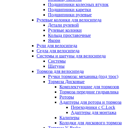
Подшипники колесных втулок
Подшипники каретки
Подшипники рулевые
Рулевые колонки для велосипеда
Детали рулевой
Рулевые колонки
Кольца проставочные
Якори
Рули для велосипеда
Седла для велосипеда
Системы и шатуны для велосипеда
Системы
Шатуны
Тормоза для велосипеда
Ручки тормоза: механика (под трос)
Тормоза Дисковые
Комплектующие для тормозов
Тормоза передние гидравлика
Роторы
Адаптеры для ротора и тормоза
Переходники с C.Lock
Адаптеры для монтажа
Калиперы
Колодки для дискового тормоза
Тормоза V-Brake