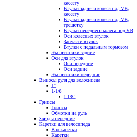
кассету
Втулки заднего колеса под VB,
кассету
Втулки заднего колеса под VB,
трещотку
Втулки переднего колеса под VB
Оси колесных втулок
Запчасти втулок
Втулки с педальным тормозом
Эксцентрики задние
Оси для втулок
Оси передние
Оси задние
Эксцентрики передние
Выносы руля для велосипеда
1"
1-1/8
1 1/8"
Грипсы
Грипсы
Обмотки на руль
Звезды передние
Каретки для велосипеда
Вал каретки
Каретки