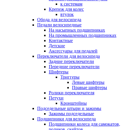
к системам
Крепеж для колес
втулок
Обода для велосипеда
Педали велосипедные
На насыпных подшипниках
На промышленных подшипниках
Контактные
Детские
Аксессуары для педалей
Переключатели для велосипеда
Задние переключатели
Передние переключатели
Шифтеры
Триггеры
Левые шифтеры
Правые шифтеры
Ролики переключателя
Петухи
Кронштейны
Подседельные штыри и зажимы
Зажимы подседельные
Подшипники для велосипеда
Подшипники колеса для самокатов,
роликов, скейтов